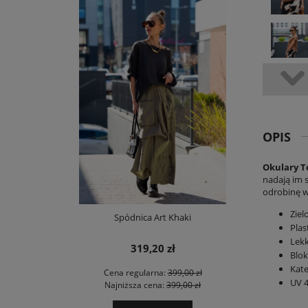
OPIS
Okulary T
nadają im s
odrobinę wy
Ziel
Spódnica Art Khaki
Plas
Lekk
319,20 zł
Blo
Kate
Cena regularna:
399,00 zł
UV 
Najniższa cena:
399,00 zł