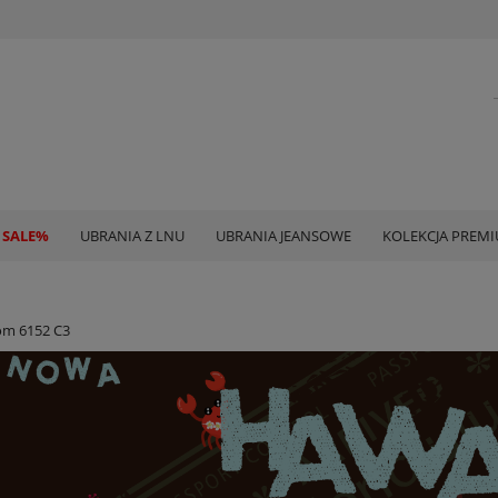
 SALE%
UBRANIA Z LNU
UBRANIA JEANSOWE
KOLEKCJA PREM
om 6152 C3