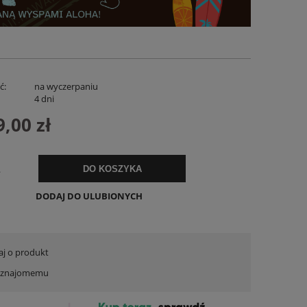
ć:
na wyczerpaniu
:
4 dni
9,00 zł
iana
Spodenki Lniane Zenora Białe
Koszula C
.
DO KOSZYKA
169,00 zł
129,
DODAJ DO ULUBIONYCH
DO KOSZYKA
DO KO
aj o produkt
ć znajomemu