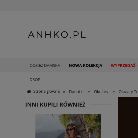
ODZIEŻ DAMSKA
NOWA KOLEKCJA
WYPRZEDAŻ -
DROP
»
»
»
Strona główna
Dodatki
Okulary
Okulary T
INNI KUPILI RÓWNIEŻ