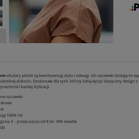
om-
okulary pilotki są kwintesencją stylu i odwagi. Ich soczewki dodają i
ubtelnej dzikości. Doskonałe dla tych, którzy lubią łączyć klasyczny design z
razistości każdej stylizacji.
one soczewki
tikowe
ie
kują 100% UV
goria 3 – przepuszcza od 8 do 18% światła
400