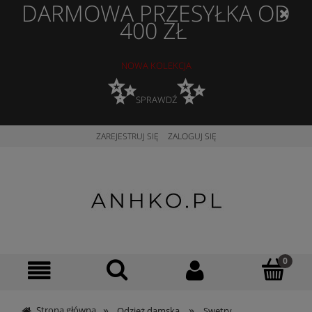
DARMOWA PRZESYŁKA OD
400 ZŁ
NOWA KOLEKCJA
✨
✨
SPRAWDŹ
ZAREJESTRUJ SIĘ
ZALOGUJ SIĘ
»
»
Strona główna
Odzież damska
Swetry