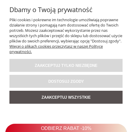
Dbamy o Twoją prywatność
Pliki cookies i pokrewne im technologie umożliwiają poprawne
działanie strony i pomagają nam dostosować ofertę do Twoich
potrzeb. Możesz zaakceptować wykorzystanie przez nas
wszystkich tych plików i przejść do sklepu lub dostosować użycie
plików do swoich preferencji, wybierając opcję "Dostosuj zgody".
Więcej o plikach cookies przeczytasz w naszej Polityce
prywatności.
Sweter Light Shadow Kremowy
ZAAKCEPTUJ TYLKO NIEZBĘDNE
119,00 zł
DOSTOSUJ ZGODY
ZAAKCEPTUJ WSZYSTKIE
DO KOSZYKA