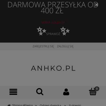
DARMOWA PRZESYŁKA OD
400 ZŁ
NOWA KOLEKCJA
✨
✨
SPRAWDŹ
ZAREJESTRUJ SIĘ
ZALOGUJ SIĘ
»
»
Strona główna
Odzież damska
Sukienki