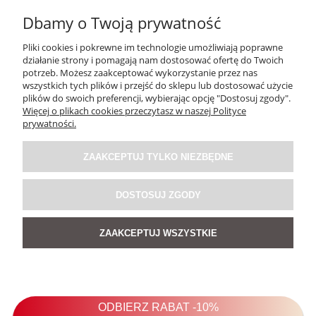
Dbamy o Twoją prywatność
Pliki cookies i pokrewne im technologie umożliwiają poprawne
działanie strony i pomagają nam dostosować ofertę do Twoich
potrzeb. Możesz zaakceptować wykorzystanie przez nas
wszystkich tych plików i przejść do sklepu lub dostosować użycie
plików do swoich preferencji, wybierając opcję "Dostosuj zgody".
Więcej o plikach cookies przeczytasz w naszej Polityce
Sukienka Boholin Azure Błękitna
prywatności.
5.0
ZAAKCEPTUJ TYLKO NIEZBĘDNE
239,00 zł
DOSTOSUJ ZGODY
DO KOSZYKA
ZAAKCEPTUJ WSZYSTKIE
PROMOCJA