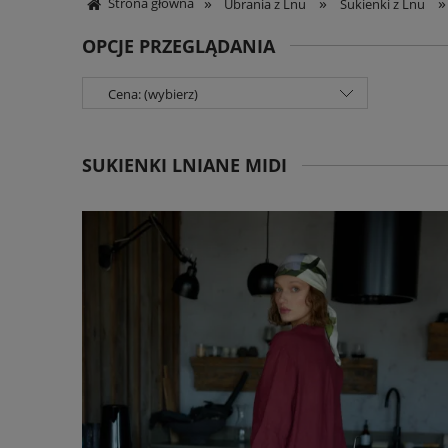
»
»
»
Strona główna
Ubrania z Lnu
Sukienki z Lnu
OPCJE PRZEGLĄDANIA
Cena: (wybierz)
SUKIENKI LNIANE MIDI