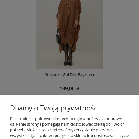
Sukienka Gol Den Brązowa
139,00 zł
DO KOSZYKA
Dbamy o Twoją prywatność
Pliki cookies i pokrewne im technologie umożliwiają poprawne
działanie strony i pomagają nam dostosować ofertę do Twoich
potrzeb. Możesz zaakceptować wykorzystanie przez nas
OBSŁUGA KLIENTA
wszystkich tych plików i przejść do sklepu lub dostosować użycie