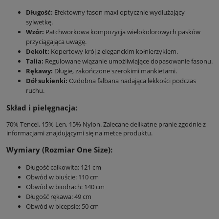
Długość:
Efektowny fason maxi optycznie wydłużający
sylwetkę.
Wzór:
Patchworkowa kompozycja wielokolorowych pasków
przyciągająca uwagę.
Dekolt:
Kopertowy krój z eleganckim kołnierzykiem.
Talia:
Regulowane wiązanie umożliwiające dopasowanie fasonu.
Rękawy:
Długie, zakończone szerokimi mankietami.
Dół sukienki:
Ozdobna falbana nadająca lekkości podczas
ruchu.
Skład i pielęgnacja:
70% Tencel, 15% Len, 15% Nylon. Zalecane delikatne pranie zgodnie z
informacjami znajdującymi się na metce produktu.
Wymiary (Rozmiar One Size):
Długość całkowita: 121 cm
Obwód w biuście: 110 cm
Obwód w biodrach: 140 cm
Długość rękawa: 49 cm
Obwód w bicepsie: 50 cm