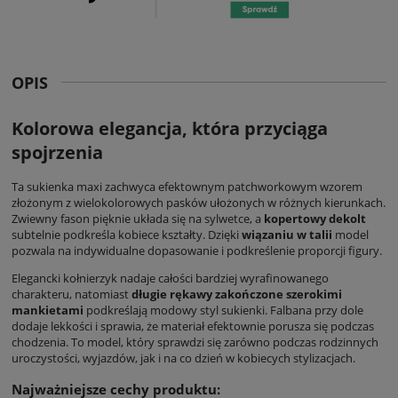
OPIS
Kolorowa elegancja, która przyciąga
spojrzenia
Ta
sukienka maxi
zachwyca efektownym patchworkowym wzorem
złożonym z wielokolorowych pasków ułożonych w różnych kierunkach.
Zwiewny fason pięknie układa się na sylwetce, a
kopertowy dekolt
subtelnie podkreśla kobiece kształty. Dzięki
wiązaniu w talii
model
pozwala na indywidualne dopasowanie i podkreślenie proporcji figury.
Elegancki kołnierzyk nadaje całości bardziej wyrafinowanego
charakteru, natomiast
długie rękawy zakończone szerokimi
mankietami
podkreślają modowy styl sukienki. Falbana przy dole
dodaje lekkości i sprawia, że materiał efektownie porusza się podczas
chodzenia. To model, który sprawdzi się zarówno podczas rodzinnych
uroczystości, wyjazdów, jak i na co dzień w kobiecych stylizacjach.
Najważniejsze cechy produktu: