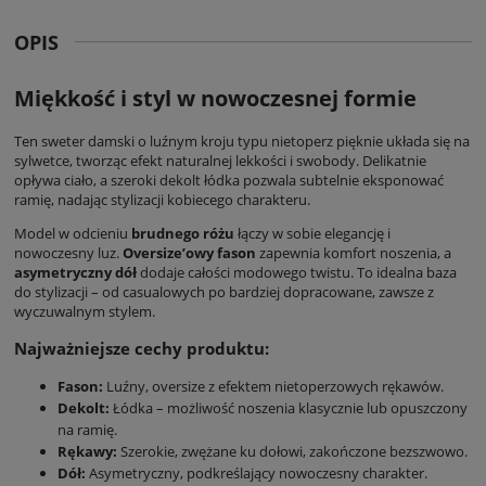
OPIS
Miękkość i styl w nowoczesnej formie
Ten
sweter damski
o luźnym kroju typu nietoperz pięknie układa się na
sylwetce, tworząc efekt naturalnej lekkości i swobody. Delikatnie
opływa ciało, a szeroki dekolt łódka pozwala subtelnie eksponować
ramię, nadając stylizacji kobiecego charakteru.
Model w odcieniu
brudnego różu
łączy w sobie elegancję i
nowoczesny luz.
Oversize’owy fason
zapewnia komfort noszenia, a
asymetryczny dół
dodaje całości modowego twistu. To idealna baza
do stylizacji – od casualowych po bardziej dopracowane, zawsze z
wyczuwalnym stylem.
Najważniejsze cechy produktu:
Fason:
Luźny, oversize z efektem nietoperzowych rękawów.
Dekolt:
Łódka – możliwość noszenia klasycznie lub opuszczony
na ramię.
Rękawy:
Szerokie, zwężane ku dołowi, zakończone bezszwowo.
Dół:
Asymetryczny, podkreślający nowoczesny charakter.