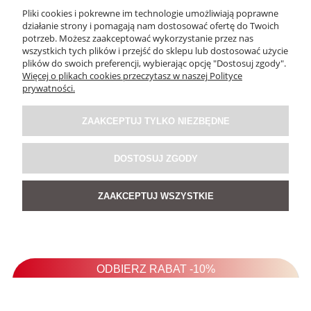
10/29/2025
Pliki cookies i pokrewne im technologie umożliwiają poprawne
działanie strony i pomagają nam dostosować ofertę do Twoich
0
0
potrzeb. Możesz zaakceptować wykorzystanie przez nas
wszystkich tych plików i przejść do sklepu lub dostosować użycie
plików do swoich preferencji, wybierając opcję "Dostosuj zgody".
Aneta
zweryfikowano
Więcej o plikach cookies przeczytasz w naszej Polityce
prywatności.
5
Sweterek piekny ,kolor,fason i materiał.WSZYSTKO👍️
10/21/2025
ZAAKCEPTUJ TYLKO NIEZBĘDNE
0
0
DOSTOSUJ ZGODY
Iwona
zweryfikowano
ZAAKCEPTUJ WSZYSTKIE
5
Milutki, cieplutki, piękny kolor
10/16/2025
0
0
Elżbieta
zweryfikowano