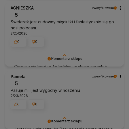
inspiruje do ciągłego doskonalenia. Pozdrawiamy
AGNIESZKA
zweryfikowano
Anhko.pl
5
Sweterek jest cudowny mięciutki i fantastycznie się go
nosi polecam.
2/25/2026
0
0
Komentarz sklepu
Ciszymy się bardzo że byliśmy w stanie sprostać
Twoim oczekiwaniom. Dziękujemy za pozytywną
Pamela
zweryfikowano
opinię.
5
Pasuje mi i jest wygodny w noszeniu
2/23/2026
0
0
Komentarz sklepu