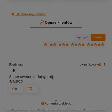
Jak zbieramy opinie?
Opinie klientów
Wyczyść
Szukaj
Barbara
zweryfikowano
5
Super sweterek, fajny krój.
4/9/2026
0
0
Komentarz sklepu
Dziękujemy za Twój pozytywny feedback! To nas