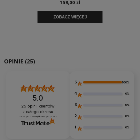
OPINIE
(25)
5
100%
4
0%
5.0
3
0%
25
opinii klientów
z całego okresu
2
0%
zebranych i zweryfikowanych przez
1
0%