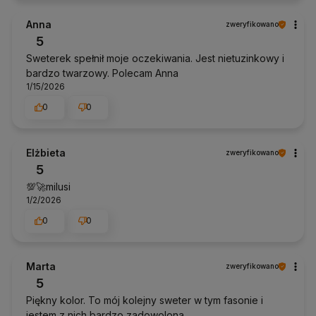
Jesteśmy wdzięczni że Pani docenia nasze starania
w zapewnieniu jak najlepszej obsługi. Dziękujemy
Anna
zweryfikowano
bardzo! Pozdrawiam Anhko.pl
5
Sweterek spełnił moje oczekiwania. Jest nietuzinkowy i
bardzo twarzowy. Polecam Anna
1/15/2026
0
0
Elżbieta
zweryfikowano
5
💯🚀milusi
1/2/2026
0
0
Marta
zweryfikowano
5
Piękny kolor. To mój kolejny sweter w tym fasonie i
jestem z nich bardzo zadowolona