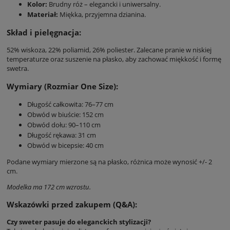
Kolor:
Brudny róż – elegancki i uniwersalny.
Materiał:
Miękka, przyjemna dzianina.
Skład i pielęgnacja:
52% wiskoza, 22% poliamid, 26% poliester. Zalecane pranie w niskiej
temperaturze oraz suszenie na płasko, aby zachować miękkość i formę
swetra.
Wymiary (Rozmiar One Size):
Długość całkowita: 76–77 cm
Obwód w biuście: 152 cm
Obwód dołu: 90–110 cm
Długość rękawa: 31 cm
Obwód w bicepsie: 40 cm
Podane wymiary mierzone są na płasko, różnica może wynosić +/- 2
cm.
Modelka ma 172 cm wzrostu.
Wskazówki przed zakupem (Q&A):
Czy sweter pasuje do eleganckich stylizacji?