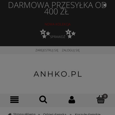
DARMOWA PRZESYŁKA OD
400 ZŁ
NOWA KOLEKCJA
✨
✨
SPRAWDŹ
ZAREJESTRUJ SIĘ
ZALOGUJ SIĘ
»
»
Strona główna
Odzież damska
Koszule damskie