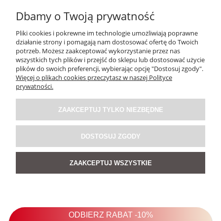
Dbamy o Twoją prywatność
Pliki cookies i pokrewne im technologie umożliwiają poprawne
działanie strony i pomagają nam dostosować ofertę do Twoich
potrzeb. Możesz zaakceptować wykorzystanie przez nas
wszystkich tych plików i przejść do sklepu lub dostosować użycie
plików do swoich preferencji, wybierając opcję "Dostosuj zgody".
Więcej o plikach cookies przeczytasz w naszej Polityce
prywatności.
ZAAKCEPTUJ TYLKO NIEZBĘDNE
DOSTOSUJ ZGODY
Koszula Jeansowa Cherry Mood
ZAAKCEPTUJ WSZYSTKIE
5.0
179,00 zł
POWIADOM O DOSTĘPNOŚCI