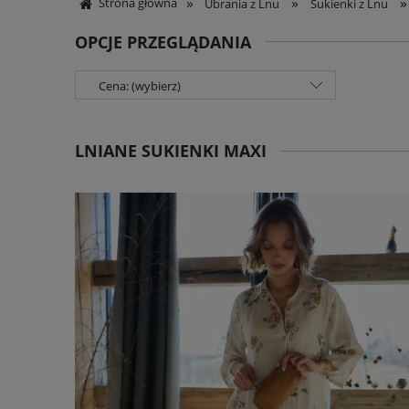
»
»
»
Strona główna
Ubrania z Lnu
Sukienki z Lnu
OPCJE PRZEGLĄDANIA
Cena: (wybierz)
LNIANE SUKIENKI MAXI