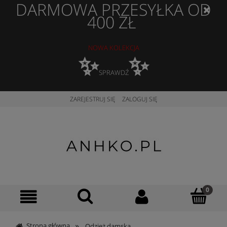
DARMOWA PRZESYŁKA OD
400 ZŁ
NOWA KOLEKCJA
✨
✨
SPRAWDŹ
ZAREJESTRUJ SIĘ
ZALOGUJ SIĘ
»
Strona główna
Odzież damska