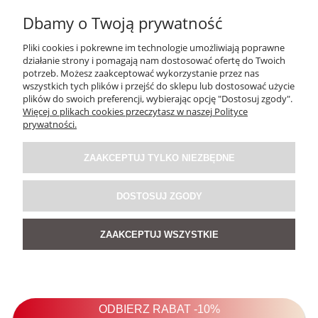
Dbamy o Twoją prywatność
Pliki cookies i pokrewne im technologie umożliwiają poprawne
działanie strony i pomagają nam dostosować ofertę do Twoich
potrzeb. Możesz zaakceptować wykorzystanie przez nas
wszystkich tych plików i przejść do sklepu lub dostosować użycie
plików do swoich preferencji, wybierając opcję "Dostosuj zgody".
Więcej o plikach cookies przeczytasz w naszej Polityce
prywatności.
Spódnica Lniana Bloss Brązowa
ZAAKCEPTUJ TYLKO NIEZBĘDNE
5.0
209,00 zł
DOSTOSUJ ZGODY
ZAAKCEPTUJ WSZYSTKIE
DO KOSZYKA