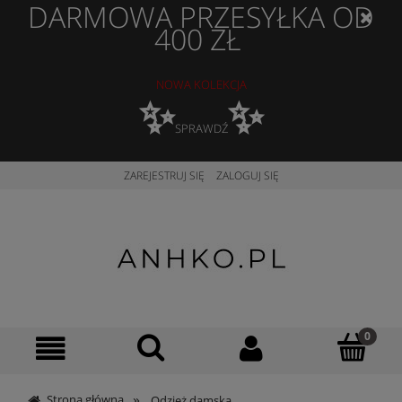
DARMOWA PRZESYŁKA OD
400 ZŁ
NOWA KOLEKCJA
✨
✨
SPRAWDŹ
ZAREJESTRUJ SIĘ
ZALOGUJ SIĘ
»
Strona główna
Odzież damska