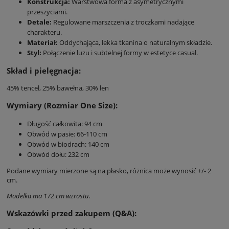
Konstrukcja:
Warstwowa forma z asymetrycznymi
przeszyciami.
Detale:
Regulowane marszczenia z troczkami nadające
charakteru.
Materiał:
Oddychająca, lekka tkanina o naturalnym składzie.
Styl:
Połączenie luzu i subtelnej formy w estetyce casual.
Skład i pielęgnacja:
45% tencel, 25% bawełna, 30% len
Wymiary (Rozmiar One Size):
Długość całkowita: 94 cm
Obwód w pasie: 66-110 cm
Obwód w biodrach: 140 cm
Obwód dołu: 232 cm
Podane wymiary mierzone są na płasko, różnica może wynosić +/- 2
cm.
Modelka ma 172 cm wzrostu.
Wskazówki przed zakupem (Q&A):