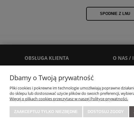
SPODNIE Z LNU
OBSŁUGA KLIENTA
O NAS /
Dbamy o Twoją prywatność
FAQ
O nas
Reklamacje i zwroty
Blog
Pliki cookies i pokrewne im technologie umożliwiają poprawne działa
Dostawy i Płatności
Leksykon
do sklepu lub dostosować użycie plików do swoich preferencji, wybiera
Więcej o plikach cookies przeczytasz w naszej Polityce prywatności.
Kontakt
Opinie Trus
Regulaminy
Zasady zbier
ZAAKCEPTUJ TYLKO NIEZBĘDNE
DOSTOSUJ ZGODY
Polityka prywatności