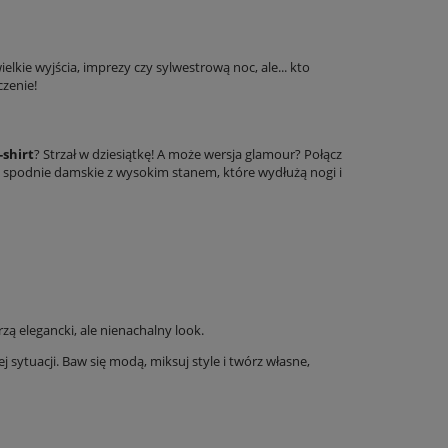
elkie wyjścia, imprezy czy sylwestrową noc, ale... kto
czenie!
-shirt
? Strzał w dziesiątkę! A może wersja glamour? Połącz
z spodnie damskie z wysokim stanem, które wydłużą nogi i
zą elegancki, ale nienachalny look.
 sytuacji. Baw się modą, miksuj style i twórz własne,