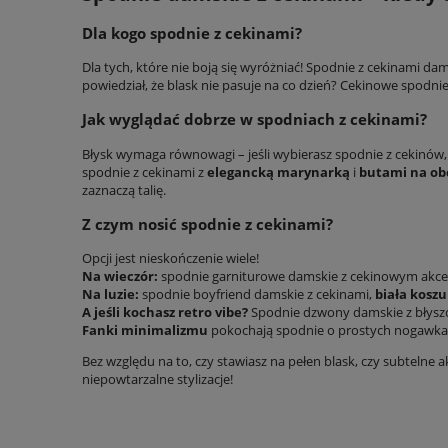
Dla kogo spodnie z cekinami?
Dla tych, które nie boją się wyróżniać! Spodnie z cekinami dams
powiedział, że blask nie pasuje na co dzień? Cekinowe spodni
Jak wyglądać dobrze w spodniach z cekinami?
Błysk wymaga równowagi – jeśli wybierasz spodnie z cekinów,
spodnie z cekinami z
elegancką marynarką
i
butami na ob
zaznaczą talię.
Z czym nosić spodnie z cekinami?
Opcji jest nieskończenie wiele!
Na wieczór:
spodnie garniturowe damskie z cekinowym ak
Na luzie:
spodnie boyfriend damskie z cekinami,
biała koszu
A jeśli kochasz retro vibe?
Spodnie dzwony damskie z błyszc
Fanki minimalizmu
pokochają spodnie o prostych nogawkac
Bez względu na to, czy stawiasz na pełen blask, czy subtelne 
niepowtarzalne stylizacje!