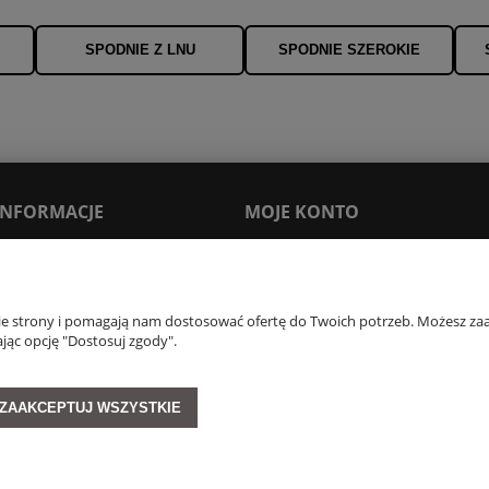
SPODNIE Z LNU
SPODNIE SZEROKIE
 INFORMACJE
MOJE KONTO
Moje zamówienia
Ustawienia konta
nie strony i pomagają nam dostosować ofertę do Twoich potrzeb. Możesz zaa
Newsletter
jąc opcję "Dostosuj zgody".
tMate
ania Opinii
ZAAKCEPTUJ WSZYSTKIE