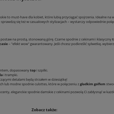
kie to must-have dla kobiet, które lubią przyciągać spojrzenia. Idealne na wi
e sprawdzą się też w casualowych stylizacjach – wystarczy odpowiednie połą
 postaw na prostą, stonowaną górę. Czarne spodnie z cekinami i klasyczny
t
casie
– "efekt wow" gwarantowany. Jeśli chcesz podkreślić sylwetkę, wybier
centem, dopasowany
top
i szpilki.
la
i trampki.
zącymi detalami będą strzałem w dziesiątkę!
h lub modne spodnie culottes, które w połączeniu z
gładkim golfem
stwor
akcenty, eleganckie spodnie damskie z cekinami pozwolą Ci zabłysnąć w każdej
Zobacz także: