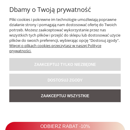
Dbamy o Twoją prywatność
Pliki cookies i pokrewne im technologie umożliwiają poprawne
działanie strony i pomagają nam dostosować ofertę do Twoich
potrzeb. Możesz zaakceptować wykorzystanie przez nas
wszystkich tych plików i przejść do sklepu lub dostosować użycie
plików do swoich preferencji, wybierając opcję "Dostosuj zgody".
Więcej o plikach cookies przeczytasz w naszej Polityce
prywatności.
ZAAKCEPTUJ TYLKO NIEZBĘDNE
DOSTOSUJ ZGODY
ZAAKCEPTUJ WSZYSTKIE
Spódnica Deli
4.9
299,00 zł