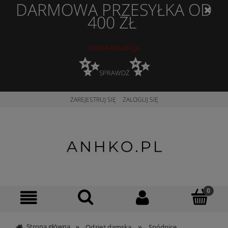
DARMOWA PRZESYŁKA OD
400 ZŁ
NOWA KOLEKCJA
✨
✨
SPRAWDŹ
ZAREJESTRUJ SIĘ
ZALOGUJ SIĘ
»
»
Strona główna
Odzież damska
Spódnice