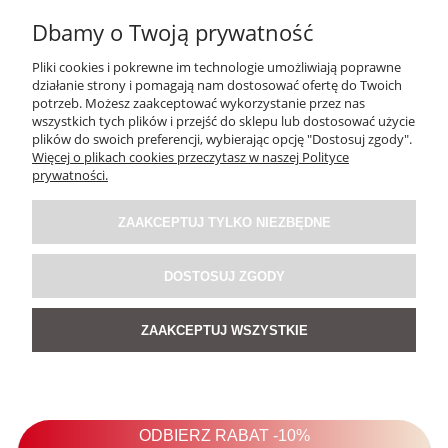
Dbamy o Twoją prywatność
Pliki cookies i pokrewne im technologie umożliwiają poprawne
działanie strony i pomagają nam dostosować ofertę do Twoich
potrzeb. Możesz zaakceptować wykorzystanie przez nas
wszystkich tych plików i przejść do sklepu lub dostosować użycie
plików do swoich preferencji, wybierając opcję "Dostosuj zgody".
Więcej o plikach cookies przeczytasz w naszej Polityce
prywatności.
Sweter One Jasnoszary
ZAAKCEPTUJ TYLKO NIEZBĘDNE
5.0
159,00 zł
DOSTOSUJ ZGODY
ZAAKCEPTUJ WSZYSTKIE
DO KOSZYKA