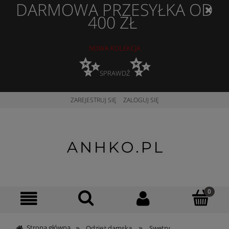
DARMOWA PRZESYŁKA OD
400 ZŁ
NOWA KOLEKCJA
✨
✨
SPRAWDŹ
ZAREJESTRUJ SIĘ
ZALOGUJ SIĘ
»
»
Strona główna
Odzież damska
Swetry