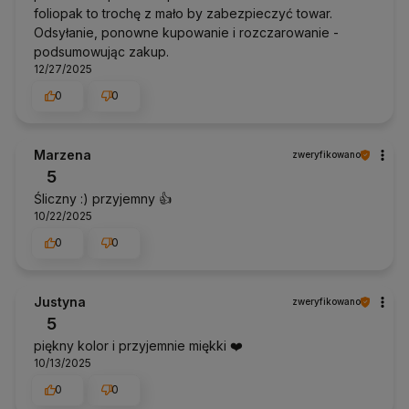
foliopak to trochę z mało by zabezpieczyć towar.
Odsyłanie, ponowne kupowanie i rozczarowanie -
podsumowując zakup.
12/27/2025
0
0
Marzena
zweryfikowano
5
Śliczny :) przyjemny 👍️
10/22/2025
0
0
Justyna
zweryfikowano
5
piękny kolor i przyjemnie miękki ❤️
10/13/2025
0
0