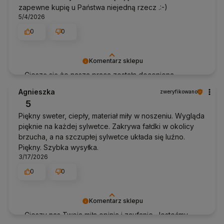
zapewne kupię u Państwa niejedną rzecz .:-)
5/4/2026
0
0
Komentarz sklepu
Cieszę się że nasza praca została doceniona.
Dziękujemy za ta opinie! Pozdrawiam Anhko.pl
Agnieszka
zweryfikowano
5
Piękny sweter, ciepły, materiał miły w noszeniu. Wygląda
pięknie na każdej sylwetce. Zakrywa fałdki w okolicy
brzucha, a na szczupłej sylwetce układa się luźno.
Piękny. Szybka wysyłka.
3/17/2026
0
0
Komentarz sklepu
Cieszy nas Twoja miła opinia i zaufanie. Jesteśmy