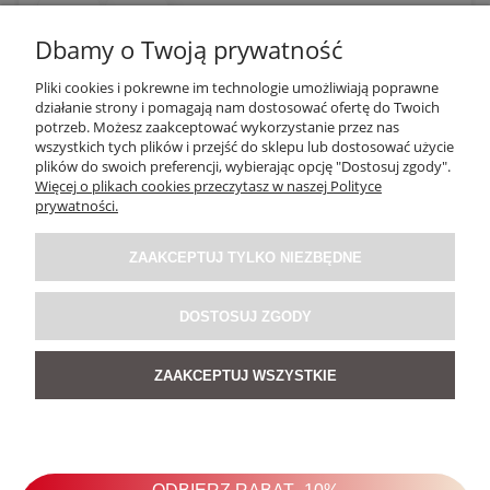
0
0
Dbamy o Twoją prywatność
Pliki cookies i pokrewne im technologie umożliwiają poprawne
działanie strony i pomagają nam dostosować ofertę do Twoich
potrzeb. Możesz zaakceptować wykorzystanie przez nas
wszystkich tych plików i przejść do sklepu lub dostosować użycie
plików do swoich preferencji, wybierając opcję "Dostosuj zgody".
Więcej o plikach cookies przeczytasz w naszej Polityce
PRODUKTY Z TEJ STYLIZACJI
prywatności.
ZAAKCEPTUJ TYLKO NIEZBĘDNE
Okulary z niebieskimi soczewkami YT7775
Panterkowe
DOSTOSUJ ZGODY
99,00 zł
ZAAKCEPTUJ WSZYSTKIE
DO KOSZYKA