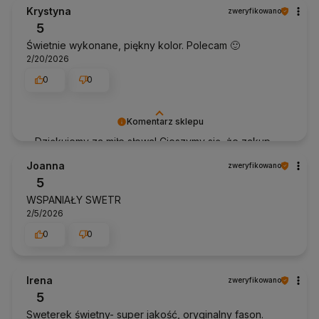
wdzięczni za tak wspaniałych klientów jak Ty. Z
Krystyna
zweryfikowano
pozdrowieniami, Anhko.pl
5
Świetnie wykonane, piękny kolor. Polecam 🙂
2/20/2026
0
0
Komentarz sklepu
Dziękujemy za miłe słowa! Cieszymy się, że zakup
przeszedł bezproblemowo, oraz, że możemy
Joanna
zweryfikowano
zapewnić odpowiednią obsługę tak świetnym
5
klientom. Dziękujemy raz jeszcze!
WSPANIAŁY SWETR
2/5/2026
0
0
Irena
zweryfikowano
5
Sweterek świetny- super jakość, oryginalny fason.