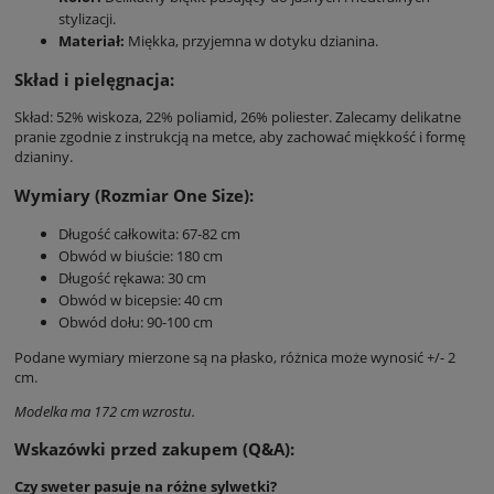
stylizacji.
Materiał:
Miękka, przyjemna w dotyku dzianina.
Skład i pielęgnacja:
Skład: 52% wiskoza, 22% poliamid, 26% poliester. Zalecamy delikatne
pranie zgodnie z instrukcją na metce, aby zachować miękkość i formę
dzianiny.
Wymiary (Rozmiar One Size):
Długość całkowita: 67-82 cm
Obwód w biuście: 180 cm
Długość rękawa: 30 cm
Obwód w bicepsie: 40 cm
Obwód dołu: 90-100 cm
Podane wymiary mierzone są na płasko, różnica może wynosić +/- 2
cm.
Modelka ma 172 cm wzrostu.
Wskazówki przed zakupem (Q&A):
Czy sweter pasuje na różne sylwetki?