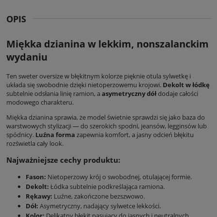
OPIS
Miękka dzianina w lekkim, nonszalanckim
wydaniu
Ten
sweter oversize
w błękitnym kolorze pięknie otula sylwetkę i
układa się swobodnie dzięki nietoperzowemu krojowi.
Dekolt w łódkę
subtelnie odsłania linię ramion, a
asymetryczny dół
dodaje całości
modowego charakteru.
Miękka dzianina sprawia, że model świetnie sprawdzi się jako baza do
warstwowych stylizacji — do szerokich spodni, jeansów, legginsów lub
spódnicy.
Luźna forma
zapewnia komfort, a jasny odcień błękitu
rozświetla cały look.
Najważniejsze cechy produktu:
Fason:
Nietoperzowy krój o swobodnej, otulającej formie.
Dekolt:
Łódka subtelnie podkreślająca ramiona.
Rękawy:
Luźne, zakończone bezszwowo.
Dół:
Asymetryczny, nadający sylwetce lekkości.
Kolor:
Delikatny błękit pasujący do jasnych i neutralnych