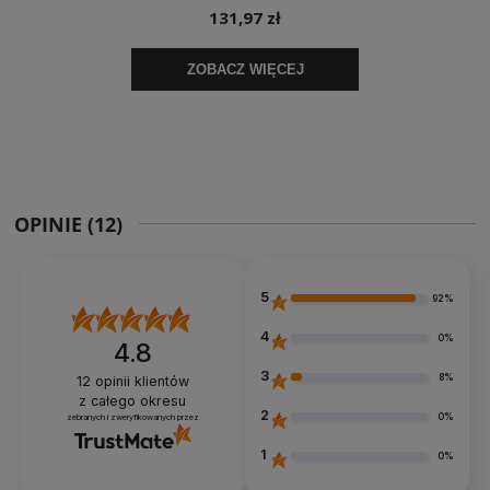
OPINIE
(12)
5
92%
4
0%
4.8
3
8%
12
opinii klientów
z całego okresu
2
0%
zebranych i zweryfikowanych przez
1
0%