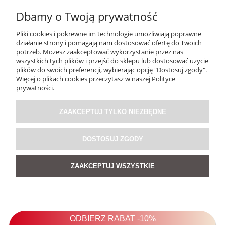
Dbamy o Twoją prywatność
Pliki cookies i pokrewne im technologie umożliwiają poprawne
działanie strony i pomagają nam dostosować ofertę do Twoich
potrzeb. Możesz zaakceptować wykorzystanie przez nas
wszystkich tych plików i przejść do sklepu lub dostosować użycie
plików do swoich preferencji, wybierając opcję "Dostosuj zgody".
Więcej o plikach cookies przeczytasz w naszej Polityce
prywatności.
Kardigan Orvena Multicolor
ZAAKCEPTUJ TYLKO NIEZBĘDNE
5.0
349,00 zł
DOSTOSUJ ZGODY
ZAAKCEPTUJ WSZYSTKIE
DO KOSZYKA