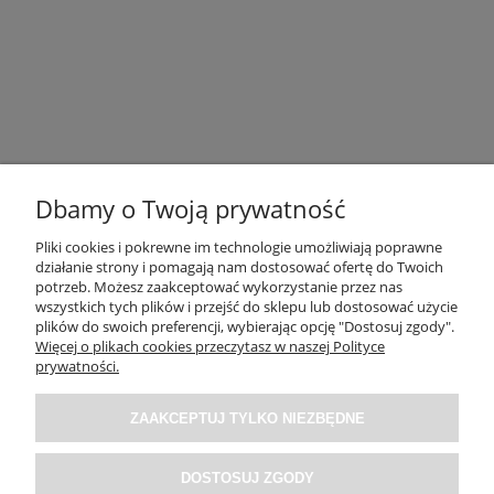
Dbamy o Twoją prywatność
Pliki cookies i pokrewne im technologie umożliwiają poprawne
działanie strony i pomagają nam dostosować ofertę do Twoich
potrzeb. Możesz zaakceptować wykorzystanie przez nas
OBSŁUGA KLIENTA
wszystkich tych plików i przejść do sklepu lub dostosować użycie
plików do swoich preferencji, wybierając opcję "Dostosuj zgody".
Więcej o plikach cookies przeczytasz w naszej Polityce
O NAS / INFORMACJE
prywatności.
ZAAKCEPTUJ TYLKO NIEZBĘDNE
MOJE KONTO
DOSTOSUJ ZGODY