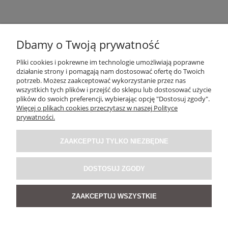
Dbamy o Twoją prywatność
Pliki cookies i pokrewne im technologie umożliwiają poprawne
działanie strony i pomagają nam dostosować ofertę do Twoich
potrzeb. Możesz zaakceptować wykorzystanie przez nas
OBSŁUGA KLIENTA
wszystkich tych plików i przejść do sklepu lub dostosować użycie
plików do swoich preferencji, wybierając opcję "Dostosuj zgody".
Więcej o plikach cookies przeczytasz w naszej Polityce
O NAS / INFORMACJE
prywatności.
ZAAKCEPTUJ TYLKO NIEZBĘDNE
MOJE KONTO
DOSTOSUJ ZGODY
SOCIAL MEDIA
ZAAKCEPTUJ WSZYSTKIE
POKAŻ PEŁNĄ WERSJĘ STRONY