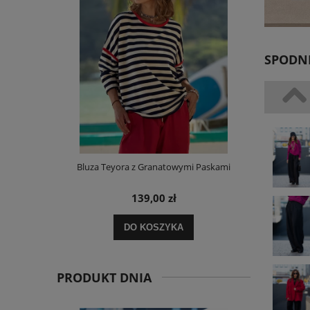
SPODNI
m Bawełniana
Bluza Teyora z Granatowymi Paskami
Sukienka L
ORDER
139,00 zł
DO KOSZYKA
PRODUKT DNIA