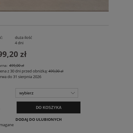
ć:
duża ilość
:
4 dni
99,20 zł
arna:
499,00 zł
cena z 30 dni przed obniżką:
499,00 zł
Lniana Bluzka Revista Biała
Spodenki Lnian
rwa do 31 sierpnia 2026
119,00 zł
169,
DO KOSZYKA
DO KO
.
DO KOSZYKA
DODAJ DO ULUBIONYCH
ymagane