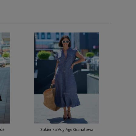
Róż
Sukienka Voy Age Granatowa
Spódnica z D