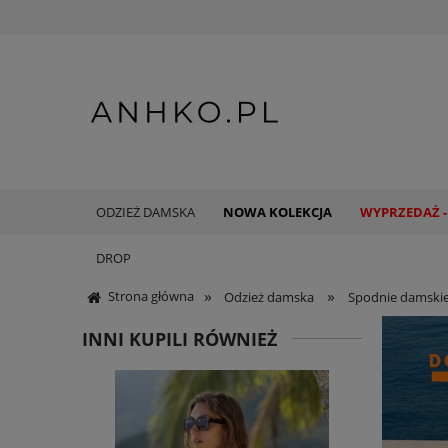
ODZIEŻ DAMSKA
NOWA KOLEKCJA
WYPRZEDAŻ -
DROP
»
»
Strona główna
Odzież damska
Spodnie damski
INNI KUPILI RÓWNIEŻ