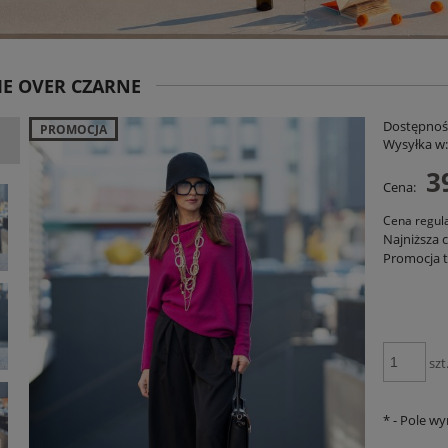
E OVER CZARNE
Dostępnoś
PROMOCJA
Wysyłka w
3
Cena:
Cena regul
Najniższa 
niana Charllote Bloom Taupe
Spodnie RelaxFit Czerwone
Promocja t
199,00 zł
159,00 zł
DO KOSZYKA
DO KOSZYKA
szt
*
- Pole w