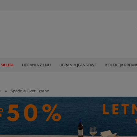
 SALE%
UBRANIA Z LNU
UBRANIA JEANSOWE
KOLEKCJA PREM
»
e
Spodnie Over Czarne