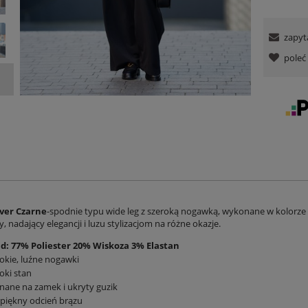
zapyt
pole
ver Czarne
-spodnie typu wide leg z szeroką nogawką, wykonane w kolorze
wy, nadający elegancji i luzu stylizacjom na różne okazje.
ad: 77% Poliester 20% Wiskoza 3% Elastan
okie, luźne nogawki
oki stan
nane na zamek i ukryty guzik
piękny odcień brązu