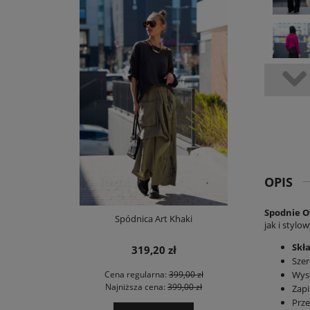
OPIS
Spodnie O
Spódnica Art Khaki
jak i stylo
Skł
319,20 zł
Szer
Wys
Cena regularna:
399,00 zł
Najniższa cena:
399,00 zł
Zapi
Prze