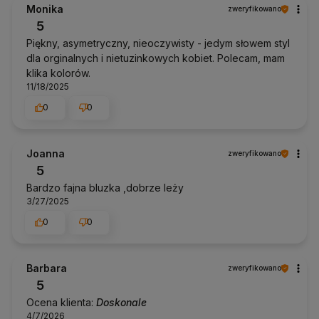
Monika
zweryfikowano
5
Piękny, asymetryczny, nieoczywisty - jedym słowem styl
dla orginalnych i nietuzinkowych kobiet. Polecam, mam
klika kolorów.
11/18/2025
0
0
Joanna
zweryfikowano
5
Bardzo fajna bluzka ,dobrze leży
3/27/2025
0
0
Barbara
zweryfikowano
5
Ocena klienta:
Doskonale
4/7/2026