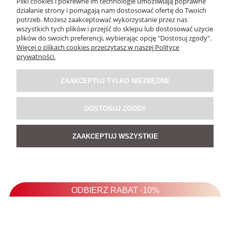
Pliki cookies i pokrewne im technologie umożliwiają poprawne
działanie strony i pomagają nam dostosować ofertę do Twoich
potrzeb. Możesz zaakceptować wykorzystanie przez nas
wszystkich tych plików i przejść do sklepu lub dostosować użycie
plików do swoich preferencji, wybierając opcję "Dostosuj zgody".
Więcej o plikach cookies przeczytasz w naszej Polityce
prywatności.
ZAAKCEPTUJ TYLKO NIEZBĘDNE
DOSTOSUJ ZGODY
ZAAKCEPTUJ WSZYSTKIE
OBSŁUGA KLIENTA
O NAS / INFORMACJE