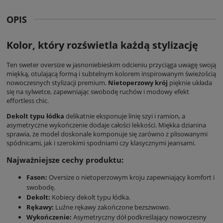
OPIS
Kolor, który rozświetla każdą stylizację
Ten
sweter oversize
w jasnoniebieskim odcieniu przyciąga uwagę swoją
miękką, otulającą formą i subtelnym kolorem inspirowanym świeżością
nowoczesnych stylizacji premium.
Nietoperzowy krój
pięknie układa
się na sylwetce, zapewniając swobodę ruchów i modowy efekt
effortless chic.
Dekolt typu łódka
delikatnie eksponuje linię szyi i ramion, a
asymetryczne wykończenie dodaje całości lekkości. Miękka dzianina
sprawia, że model doskonale komponuje się zarówno z plisowanymi
spódnicami, jak i szerokimi spodniami czy klasycznymi jeansami.
Najważniejsze cechy produktu:
Fason:
Oversize o nietoperzowym kroju zapewniający komfort i
swobodę.
Dekolt:
Kobiecy dekolt typu łódka.
Rękawy:
Luźne rękawy zakończone bezszwowo.
Wykończenie:
Asymetryczny dół podkreślający nowoczesny