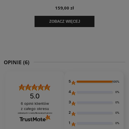
OPINIE
(6)
5
100%
4
0%
5.0
3
0%
6
opinii klientów
z całego okresu
2
0%
zebranych i zweryfikowanych przez
1
0%