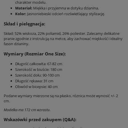
charakter modelu.
Materiał:
Miękka i przyjemna w dotyku dzianina.
Kolor:
Jasnoniebieski odcień rozświetlający stylizację.
Skład i pielęgnacja:
Skład: 52% wiskoza, 22% poliamid, 26% poliester. Zalecamy delikatne
pranie zgodnie z instrukcją na metce, aby zachować miękkość i idealny
fason dzianiny.
Wymiary (Rozmiar One Size):
Długość całkowita: 67-82 cm
Szerokość w biuście: 180 cm
Szerokość dołu: 90-100 cm
Długość rękawa: 31 cm
Obwód w bicepsie: 40 cm
Podane wymiary mierzone są na płasko, różnica może wynosić +/- 2
cm.
Modelka ma 172 cm wzrostu.
Wskazówki przed zakupem (Q&A):