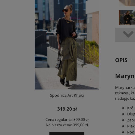
OPIS
Maryna
Marynarka 
rękawy , k
Spódnica Art Khaki
nadając k
Krój
319,20 zł
Dług
Cena regularna:
399,00 zł
Zapi
Najniższa cena:
399,00 zł
Pięk
Pod