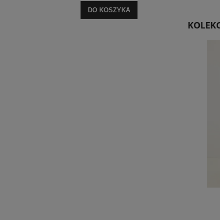
DO KOSZYKA
KOLEKC
Top Mono Biały
79,00 zł