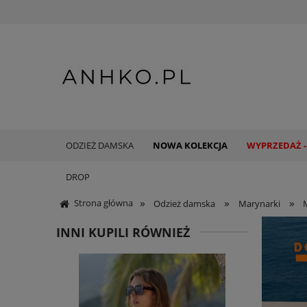
ODZIEŻ DAMSKA
NOWA KOLEKCJA
WYPRZEDAŻ -
DROP
»
»
»
Strona główna
Odzież damska
Marynarki
INNI KUPILI RÓWNIEŻ