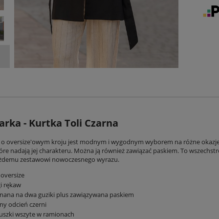
rka - Kurtka Toli Czarna
o oversize'owym kroju jest modnym i wygodnym wyborem na różne okazje. J
tóre nadają jej charakteru. Można ją również zawiązać paskiem. To wszechst
ażdemu zestawowi nowoczesnego wyrazu.
 oversize
i rękaw
nana na dwa guziki plus zawiązywana paskiem
ny odcień czerni
uszki wszyte w ramionach