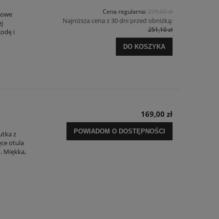
Cena regularna:
279,00 zł
żowe
Najniższa cena z 30 dni przed obniżką:
j
251,10 zł
godę i
DO KOSZYKA
169,00 zł
POWIADOM O DOSTĘPNOŚCI
utka z
ce otula
. Miękka,