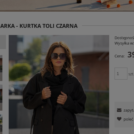
RKA - KURTKA TOLI CZARNA
Dostępnoś
Wysyłka w
3
Cena:
niana Charllote Bloom Taupe
Spodnie RelaxFit Czerwone
szt
199,00 zł
159,00 zł
DO KOSZYKA
DO KOSZYKA
zapyt
pole