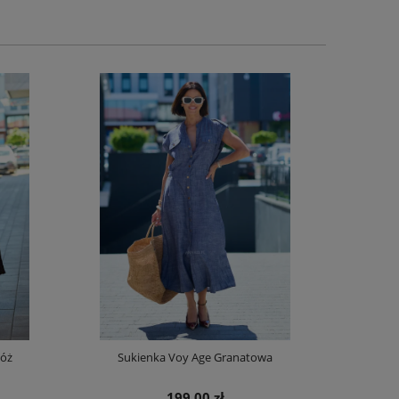
Róż
Sukienka Voy Age Granatowa
Spódnica z D
199,00 zł