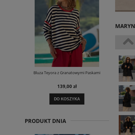
MARYNA
m Bawełniana
Bluza Teyora z Granatowymi Paskami
Sukienka L
ORDER
139,00 zł
DO KOSZYKA
PRODUKT DNIA