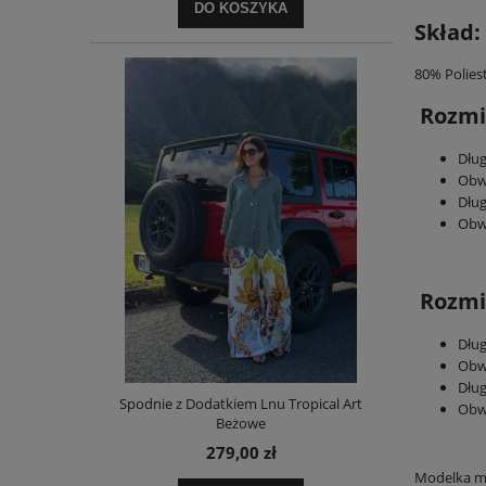
DO KOSZYKA
Skład:
80% Polies
Rozmi
Dług
Obw
Dłu
Obw
Rozmi
Dług
Obw
Dłu
Spodnie z Dodatkiem Lnu Tropical Art
Obw
Beżowe
279,00 zł
Modelka ma