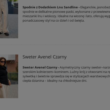
Spodnie z Dodatkiem Lnu Sandline -
Eleganckie, jasnobe
spodnie w delikatne pionowe paski, wykonane z przewiewne
mieszanki lnu i wiskozy. Idealne na wiosnę i lato, oferują wy
ponadczasowy styl na co dzień i od święta.
Sweter Avenel Czarny
Sweter Avenel Czarny -
Asymetryczny czarny sweter–narz
szerokim kołnierzem–kominem. Luźny krój z otworami na rę
sylwetkę i świetnie sprawdza się w stylizacjach warstwowych
ciepła dzianina – idealny na chłodniejsze dni.