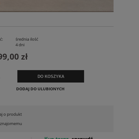
ć:
średnia ilość
:
4 dni
99,00 zł
Lniana Bluzka Revista Biała
Spodenki Lnian
.
DO KOSZYKA
119,00 zł
169,
DODAJ DO ULUBIONYCH
DO KOSZYKA
DO KO
aj o produkt
ć znajomemu