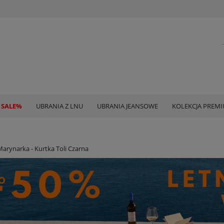
 SALE%
UBRANIA Z LNU
UBRANIA JEANSOWE
KOLEKCJA PREM
Marynarka - Kurtka Toli Czarna