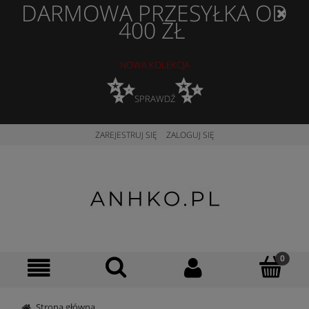
DARMOWA PRZESYŁKA OD
400 ZŁ
NOWA KOLEKCJA
✨
✨
SPRAWDŹ
ZAREJESTRUJ SIĘ
ZALOGUJ SIĘ
Strona główna