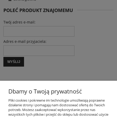
POLEĆ PRODUKT ZNAJOMEMU
Twój adres e-mail:
Adres e-mail przyjaciela:
WYŚLIJ
Dbamy o Twoją prywatność
Pliki cookies i pokrewne im technologie umożliwiają poprawne
działanie strony i pomagają nam dostosować ofertę do Twoich
potrzeb. Możesz zaakceptować wykorzystanie przez nas
OBSŁUGA KLIENTA
wszystkich tych plików i przejść do sklepu lub dostosować użycie