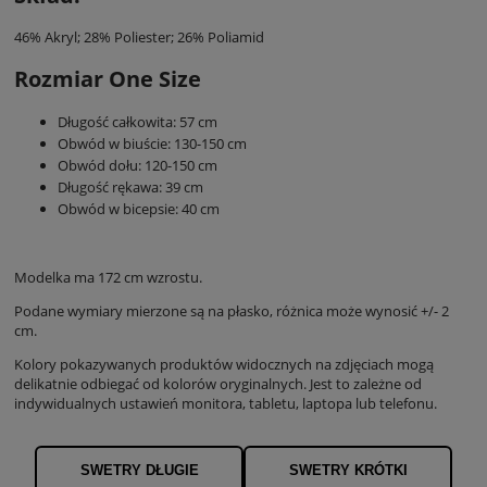
46% Akryl; 28% Poliester; 26% Poliamid
Rozmiar One Size
Długość całkowita: 57 cm
Obwód w biuście: 130-150 cm
Obwód dołu: 120-150 cm
Długość rękawa: 39 cm
Obwód w bicepsie: 40 cm
Modelka ma 172 cm wzrostu.
Podane wymiary mierzone są na płasko, różnica może wynosić +/- 2
cm.
Kolory pokazywanych produktów widocznych na zdjęciach mogą
delikatnie odbiegać od kolorów oryginalnych. Jest to zależne od
indywidualnych ustawień monitora, tabletu, laptopa lub telefonu.
SWETRY DŁUGIE
SWETRY KRÓTKI