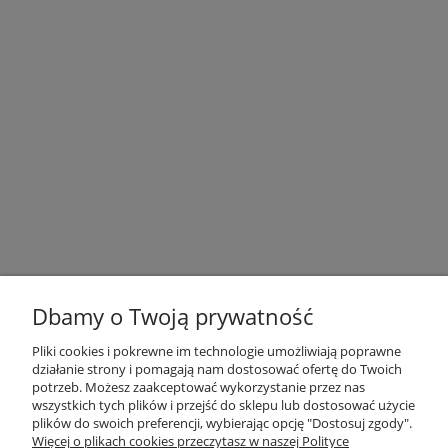
Dbamy o Twoją prywatność
Pliki cookies i pokrewne im technologie umożliwiają poprawne
działanie strony i pomagają nam dostosować ofertę do Twoich
potrzeb. Możesz zaakceptować wykorzystanie przez nas
OBSŁUGA KLIENTA
wszystkich tych plików i przejść do sklepu lub dostosować użycie
plików do swoich preferencji, wybierając opcję "Dostosuj zgody".
Więcej o plikach cookies przeczytasz w naszej Polityce