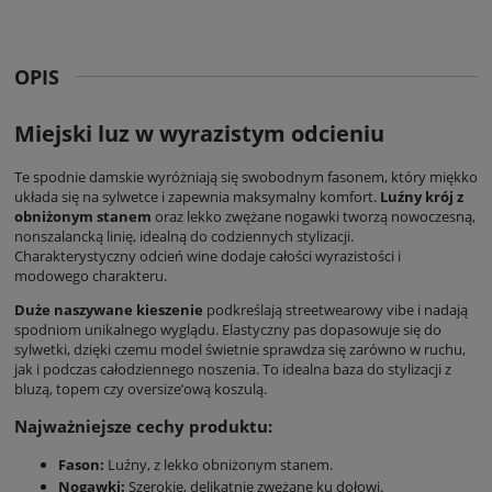
OPIS
Miejski luz w wyrazistym odcieniu
Te
spodnie damskie
wyróżniają się swobodnym fasonem, który miękko
układa się na sylwetce i zapewnia maksymalny komfort.
Luźny krój z
obniżonym stanem
oraz lekko zwężane nogawki tworzą nowoczesną,
nonszalancką linię, idealną do codziennych stylizacji.
Charakterystyczny odcień wine dodaje całości wyrazistości i
modowego charakteru.
Duże naszywane kieszenie
podkreślają streetwearowy vibe i nadają
spodniom unikalnego wyglądu. Elastyczny pas dopasowuje się do
sylwetki, dzięki czemu model świetnie sprawdza się zarówno w ruchu,
jak i podczas całodziennego noszenia. To idealna baza do stylizacji z
bluzą, topem czy oversize’ową koszulą.
Najważniejsze cechy produktu:
Fason:
Luźny, z lekko obniżonym stanem.
Nogawki:
Szerokie, delikatnie zwężane ku dołowi.