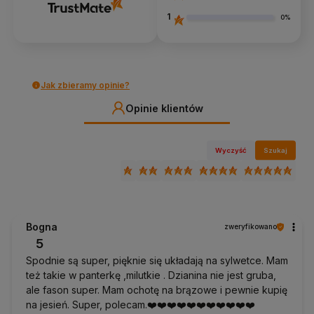
1
0%
Jak zbieramy opinie?
Opinie klientów
Wyczyść
Szukaj
Bogna
zweryfikowano
5
Spodnie są super, pięknie się układają na sylwetce. Mam
też takie w panterkę ,milutkie . Dzianina nie jest gruba,
ale fason super. Mam ochotę na brązowe i pewnie kupię
na jesień. Super, polecam.❤️❤️❤️❤️❤️❤️❤️❤️❤️❤️❤️