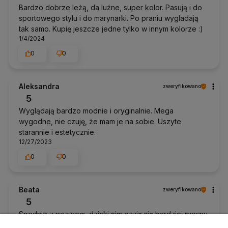
Bardzo dobrze leżą, da luźne, super kolor. Pasują i do
sportowego stylu i do marynarki. Po praniu wygladają
tak samo. Kupię jeszcze jedne tylko w innym kolorze :)
1/4/2024
0
0
Aleksandra
zweryfikowano
5
Wyglądają bardzo modnie i oryginalnie. Mega
wygodne, nie czuję, że mam je na sobie. Uszyte
starannie i estetycznie.
12/27/2023
0
0
Beata
zweryfikowano
5
Spodnie z pazurem, dzięki nim czuję się bardziej pewny
siebie. Materiał jest miły w dotyku i nie powoduje