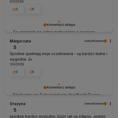
5/3/2026
0
0
Komentarz sklepu
To wspaniałe że jesteś zadowolona z naszego
sklepu. Dziękujemy za tak pozytywną opinię!
Małgorzata
zweryfikowano
5
Spodnie spełniają moje oczekiwania - są bardzo ładne i
wygodne. 👍️
3/4/2026
0
0
Komentarz sklepu
Dziękujemy za Twój pozytywny feedback! To nas
inspiruje do ciągłego doskonalenia. Pozdrawiamy
Grażyna
zweryfikowano
Anhko.pl
5
spodnie bardzo wygodne, kolor jak na zdjęciu. Jestem