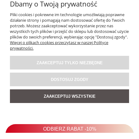
Dbamy o Twoją prywatność
podrażnień skóry Lubię takie wygodne ubrania, dlatego
często je zakładam.
Pliki cookies i pokrewne im technologie umożliwiają poprawne
12/21/2023
działanie strony i pomagają nam dostosować ofertę do Twoich
potrzeb. Możesz zaakceptować wykorzystanie przez nas
0
0
wszystkich tych plików i przejść do sklepu lub dostosować użycie
plików do swoich preferencji, wybierając opcję "Dostosuj zgody".
Więcej o plikach cookies przeczytasz w naszej Polityce
Dorota
zweryfikowano
prywatności.
5
Zarówno jakość jak i wykonanie zasługują na duże
ZAAKCEPTUJ TYLKO NIEZBĘDNE
brawa. Piękne spodnie damskie, długo takich szukałam.
Polecam w 100%! Naprawdę warto⭐️.
DOSTOSUJ ZGODY
11/28/2023
0
0
ZAAKCEPTUJ WSZYSTKIE
Dagmara
zweryfikowano
5
Wykończone z największą precyzją. Spodnie, które od
razu zwracają na siebie uwagę.
11/10/2023