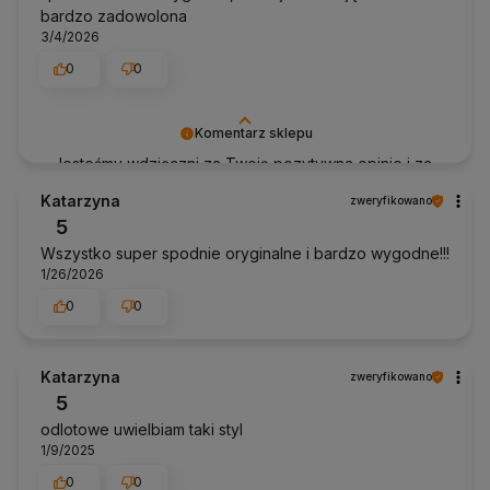
bardzo zadowolona
3/4/2026
0
0
Komentarz sklepu
Jesteśmy wdzięczni za Twoją pozytywna opinie i za
to że jesteś naszym klientem. Do zobaczenia Zespół
Katarzyna
zweryfikowano
Anhko.pl
5
Wszystko super spodnie oryginalne i bardzo wygodne!!!
1/26/2026
0
0
Katarzyna
zweryfikowano
5
odlotowe uwielbiam taki styl
1/9/2025
0
0