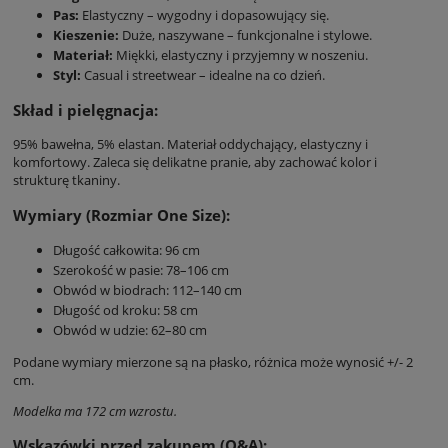
Pas:
Elastyczny – wygodny i dopasowujący się.
Kieszenie:
Duże, naszywane – funkcjonalne i stylowe.
Materiał:
Miękki, elastyczny i przyjemny w noszeniu.
Styl:
Casual i streetwear – idealne na co dzień.
Skład i pielęgnacja:
95% bawełna, 5% elastan. Materiał oddychający, elastyczny i
komfortowy. Zaleca się delikatne pranie, aby zachować kolor i
strukturę tkaniny.
Wymiary (Rozmiar One Size):
Długość całkowita: 96 cm
Szerokość w pasie: 78–106 cm
Obwód w biodrach: 112–140 cm
Długość od kroku: 58 cm
Obwód w udzie: 62–80 cm
Podane wymiary mierzone są na płasko, różnica może wynosić +/- 2
cm.
Modelka ma 172 cm wzrostu.
Wskazówki przed zakupem (Q&A):