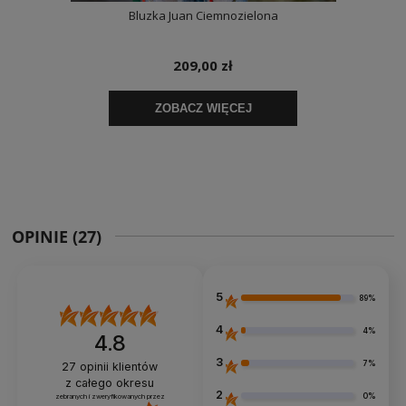
OPINIE
(27)
5
89%
4
4%
4.8
3
7%
27
opinii klientów
z całego okresu
2
0%
zebranych i zweryfikowanych przez