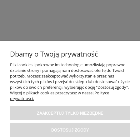
Dbamy o Twoją prywatność
Pliki cookies i pokrewne im technologie umożliwiają poprawne
działanie strony i pomagają nam dostosować ofertę do Twoich
potrzeb. Możesz zaakceptować wykorzystanie przez nas
OBSŁUGA KLIENTA
wszystkich tych plików i przejść do sklepu lub dostosować użycie
plików do swoich preferencji, wybierając opcję "Dostosuj zgody".
Więcej o plikach cookies przeczytasz w naszej Polityce
O NAS / INFORMACJE
prywatności.
ZAAKCEPTUJ TYLKO NIEZBĘDNE
MOJE KONTO
DOSTOSUJ ZGODY
SOCIAL MEDIA