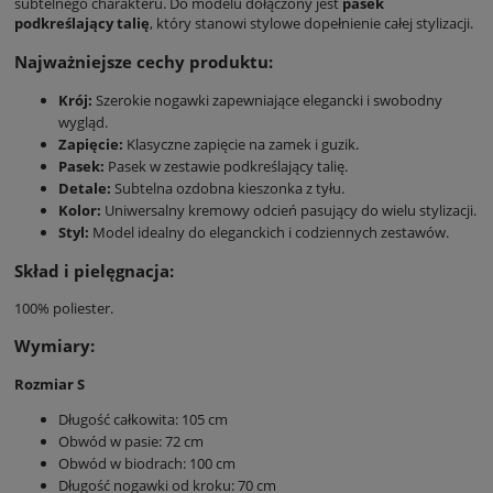
subtelnego charakteru. Do modelu dołączony jest
pasek
podkreślający talię
, który stanowi stylowe dopełnienie całej stylizacji.
Najważniejsze cechy produktu:
Krój:
Szerokie nogawki zapewniające elegancki i swobodny
wygląd.
Zapięcie:
Klasyczne zapięcie na zamek i guzik.
Pasek:
Pasek w zestawie podkreślający talię.
Detale:
Subtelna ozdobna kieszonka z tyłu.
Kolor:
Uniwersalny kremowy odcień pasujący do wielu stylizacji.
Styl:
Model idealny do eleganckich i codziennych zestawów.
Skład i pielęgnacja:
100% poliester.
Wymiary:
Rozmiar S
Długość całkowita: 105 cm
Obwód w pasie: 72 cm
Obwód w biodrach: 100 cm
Długość nogawki od kroku: 70 cm