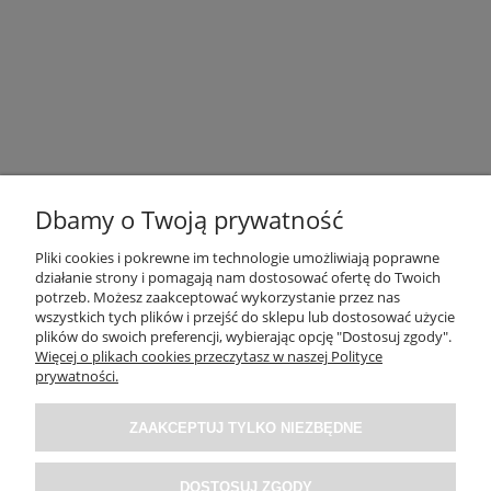
Dbamy o Twoją prywatność
Pliki cookies i pokrewne im technologie umożliwiają poprawne
działanie strony i pomagają nam dostosować ofertę do Twoich
potrzeb. Możesz zaakceptować wykorzystanie przez nas
OBSŁUGA KLIENTA
wszystkich tych plików i przejść do sklepu lub dostosować użycie
plików do swoich preferencji, wybierając opcję "Dostosuj zgody".
Więcej o plikach cookies przeczytasz w naszej Polityce
O NAS / INFORMACJE
prywatności.
ZAAKCEPTUJ TYLKO NIEZBĘDNE
MOJE KONTO
DOSTOSUJ ZGODY