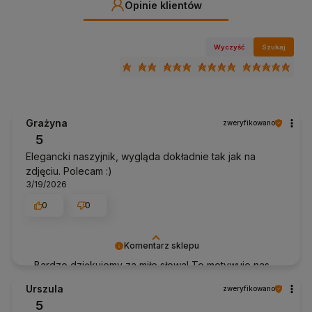
Opinie klientów
Wyczyść
Szukaj
Grażyna
zweryfikowano
5
Elegancki naszyjnik, wygląda dokładnie tak jak na
zdjęciu. Polecam :)
3/19/2026
0
0
Komentarz sklepu
Bardzo dziękujemy za miłe słowa! To motywuje nas
do jeszcze lepszej obsługi Pozdrawiam Anhko.pl
Urszula
zweryfikowano
5