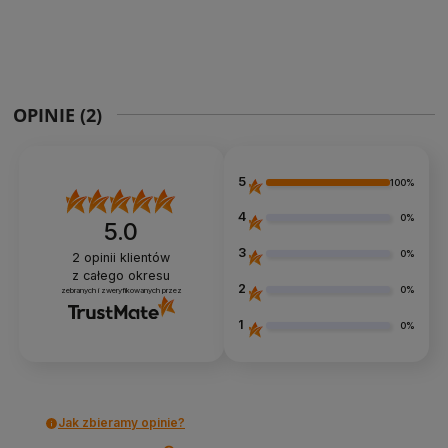
OPINIE
(2)
5
100%
4
0%
5.0
3
0%
2
opinii klientów
z całego okresu
2
0%
zebranych i zweryfikowanych przez
1
0%
Jak zbieramy opinie?