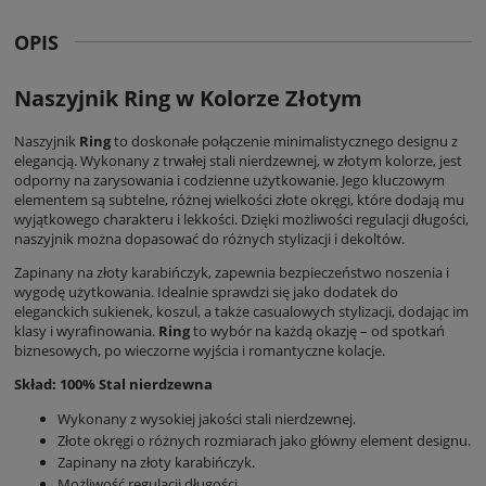
OPIS
Naszyjnik Ring w Kolorze Złotym
Naszyjnik
Ring
to doskonałe połączenie minimalistycznego designu z
elegancją. Wykonany z trwałej stali nierdzewnej, w złotym kolorze, jest
odporny na zarysowania i codzienne użytkowanie. Jego kluczowym
elementem są subtelne, różnej wielkości złote okręgi, które dodają mu
wyjątkowego charakteru i lekkości. Dzięki możliwości regulacji długości,
naszyjnik można dopasować do różnych stylizacji i dekoltów.
Zapinany na złoty karabińczyk, zapewnia bezpieczeństwo noszenia i
wygodę użytkowania. Idealnie sprawdzi się jako dodatek do
eleganckich sukienek, koszul, a także casualowych stylizacji, dodając im
klasy i wyrafinowania.
Ring
to wybór na każdą okazję – od spotkań
biznesowych, po wieczorne wyjścia i romantyczne kolacje.
Skład: 100% Stal nierdzewna
Wykonany z wysokiej jakości stali nierdzewnej.
Złote okręgi o różnych rozmiarach jako główny element designu.
Zapinany na złoty karabińczyk.
Możliwość regulacji długości.