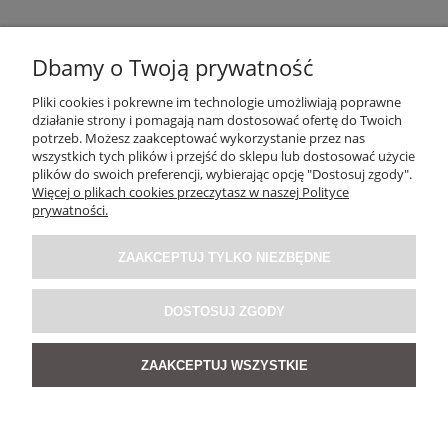
Dbamy o Twoją prywatność
Pliki cookies i pokrewne im technologie umożliwiają poprawne
działanie strony i pomagają nam dostosować ofertę do Twoich
OBSŁUGA KLIENTA
potrzeb. Możesz zaakceptować wykorzystanie przez nas
wszystkich tych plików i przejść do sklepu lub dostosować użycie
plików do swoich preferencji, wybierając opcję "Dostosuj zgody".
O NAS / INFORMACJE
Więcej o plikach cookies przeczytasz w naszej Polityce
prywatności.
MOJE KONTO
ZAAKCEPTUJ TYLKO NIEZBĘDNE
SOCIAL MEDIA
DOSTOSUJ ZGODY
ZAAKCEPTUJ WSZYSTKIE
POKAŻ PEŁNĄ WERSJĘ STRONY
Sklep internetowy Shoper Premium