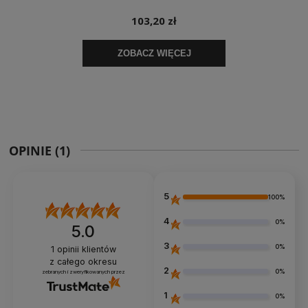
OPINIE
(1)
5
100%
4
0%
5.0
3
0%
1
opinii klientów
z całego okresu
2
0%
zebranych i zweryfikowanych przez
1
0%