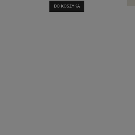
DO KOSZYKA
Top Mono Biały
79,00 zł
DO KOSZYKA