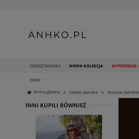
ODZIEŻ DAMSKA
NOWA KOLEKCJA
WYPRZEDAŻ -
DROP
»
»
Strona główna
Odzież damska
Koszule damskie
INNI KUPILI RÓWNIEŻ