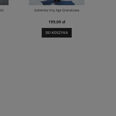
Róż
Sukienka Voy Age Granatowa
Spódnica z D
199,00 zł
DO KOSZYKA