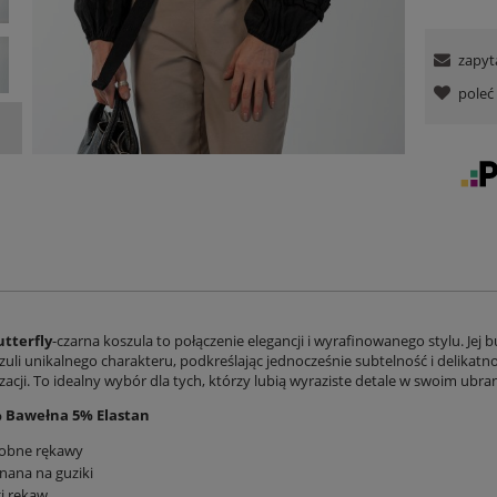
zapyt
pole
utterfly
-czarna koszula to połączenie elegancji i wyrafinowanego stylu. Jej
uli unikalnego charakteru, podkreślając jednocześnie subtelność i delikatnoś
izacji. To idealny wybór dla tych, którzy lubią wyraziste detale w swoim ubrani
% Bawełna 5% Elastan
obne rękawy
nana na guziki
i rękaw