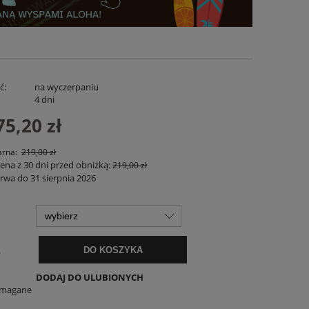
ć:
na wyczerpaniu
:
4 dni
75,20 zł
arna:
219,00 zł
cena z 30 dni przed obniżką:
219,00 zł
iana
Koszula Lniana Verano Biała
Spodenki Lnian
rwa do 31 sierpnia 2026
159,00 zł
169,
POWIADOM O DOSTĘPNOŚCI
DO KO
.
DO KOSZYKA
DODAJ DO ULUBIONYCH
ymagane