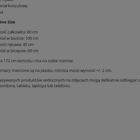
riał koszulowy
na
ne Size
ość całkowita: 60 cm
d w biuście: 100 cm
ość rękawa: 45 cm
d w bicepsie: 60 cm
 172 cm wzrostu i ma na sobie rozmiar.
iary mierzone są na płasko, różnica może wynosić +/- 2 cm.
azywanych produktów widocznych na zdjęciach mogą delikatnie odbiegać od
nitora, tabletu, laptopa lub telefonu.