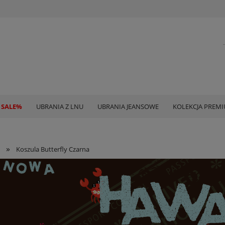
 SALE%
UBRANIA Z LNU
UBRANIA JEANSOWE
KOLEKCJA PREM
»
Koszula Butterfly Czarna