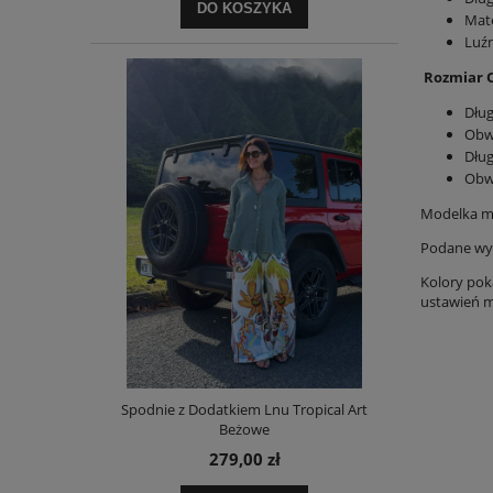
DO KOSZYKA
Mate
Luź
Rozmiar O
Dług
Obwó
Dług
Obwó
Modelka ma
Podane wym
Kolory pok
ustawień mo
Spodnie z Dodatkiem Lnu Tropical Art
Beżowe
279,00 zł