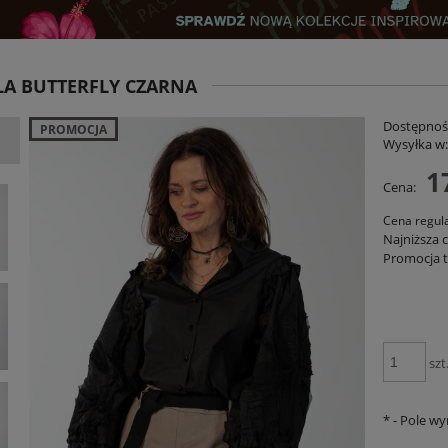
A BUTTERFLY CZARNA
Dostępnoś
PROMOCJA
Wysyłka w
1
Cena:
Cena regul
Najniższa 
Judi Stripe Różowo-Czerwona
Kurtka Pikowana Embro z Haftem Bawełn
Promocja t
– Czarno-Beżowa PRE ORDER
129,00 zł
349,00 zł
DO KOSZYKA
DO KOSZYKA
szt
*
- Pole w