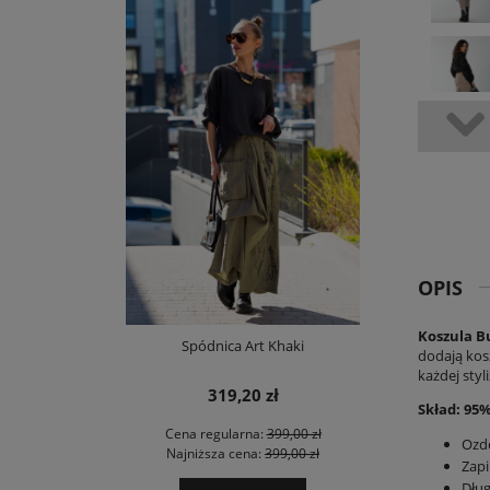
OPIS
Koszula B
Spódnica Art Khaki
dodają kosz
każdej styl
319,20 zł
Skład: 95
Cena regularna:
399,00 zł
Ozd
Najniższa cena:
399,00 zł
Zapi
Dług