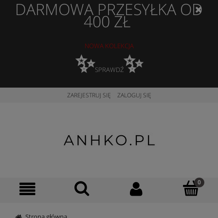
DARMOWA PRZESYŁKA OD
400 ZŁ
NOWA KOLEKCJA
✨
✨
SPRAWDŹ
ZAREJESTRUJ SIĘ
ZALOGUJ SIĘ
Strona główna