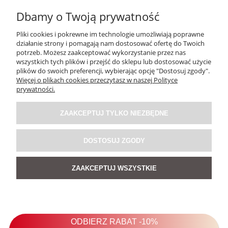
Dbamy o Twoją prywatność
Pliki cookies i pokrewne im technologie umożliwiają poprawne
działanie strony i pomagają nam dostosować ofertę do Twoich
potrzeb. Możesz zaakceptować wykorzystanie przez nas
wszystkich tych plików i przejść do sklepu lub dostosować użycie
plików do swoich preferencji, wybierając opcję "Dostosuj zgody".
Więcej o plikach cookies przeczytasz w naszej Polityce
prywatności.
ZAAKCEPTUJ TYLKO NIEZBĘDNE
DOSTOSUJ ZGODY
ZAAKCEPTUJ WSZYSTKIE
Sukienka Blan Long Taupe
4.9
209,00 zł