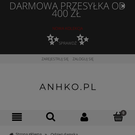
DARMOWA PRZESYŁKA OD
400 ZŁ
NOWA KOLEKCJA
✨
✨
SPRAWDŹ
ZAREJESTRUJ SIĘ
ZALOGUJ SIĘ
»
Strona główna
Odzież damska