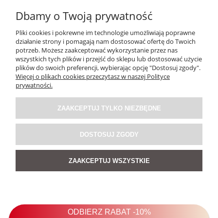
Dbamy o Twoją prywatność
Pliki cookies i pokrewne im technologie umożliwiają poprawne
działanie strony i pomagają nam dostosować ofertę do Twoich
potrzeb. Możesz zaakceptować wykorzystanie przez nas
wszystkich tych plików i przejść do sklepu lub dostosować użycie
plików do swoich preferencji, wybierając opcję "Dostosuj zgody".
Więcej o plikach cookies przeczytasz w naszej Polityce
prywatności.
ZAAKCEPTUJ TYLKO NIEZBĘDNE
Żakiet Boho Reversible Bloom NR.153
DOSTOSUJ ZGODY
369,00 zł
ZAAKCEPTUJ WSZYSTKIE
DO KOSZYKA