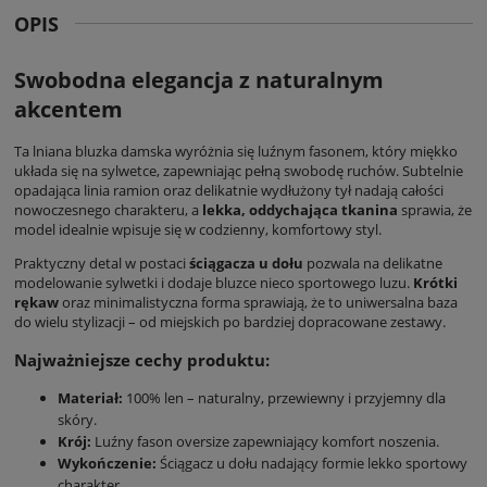
OPIS
Swobodna elegancja z naturalnym
akcentem
Ta
lniana bluzka damska
wyróżnia się luźnym fasonem, który miękko
układa się na sylwetce, zapewniając pełną swobodę ruchów. Subtelnie
opadająca linia ramion oraz delikatnie wydłużony tył nadają całości
nowoczesnego charakteru, a
lekka, oddychająca tkanina
sprawia, że
model idealnie wpisuje się w codzienny, komfortowy styl.
Praktyczny detal w postaci
ściągacza u dołu
pozwala na delikatne
modelowanie sylwetki i dodaje bluzce nieco sportowego luzu.
Krótki
rękaw
oraz minimalistyczna forma sprawiają, że to uniwersalna baza
do wielu stylizacji – od miejskich po bardziej dopracowane zestawy.
Najważniejsze cechy produktu:
Materiał:
100% len – naturalny, przewiewny i przyjemny dla
skóry.
Krój:
Luźny fason oversize zapewniający komfort noszenia.
Wykończenie:
Ściągacz u dołu nadający formie lekko sportowy
charakter.