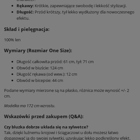
Rękawy:
Krótkie, zapewniające swobodę i lekkość stylizacji.
Długość:
Przód krótszy, tył lekko wydłużony dla nowoczesnego
efektu.
Skład i pielęgnacja:
100% len
Wymiary (Rozmiar One Size):
Długość całkowita przód: 61 cm, tył: 71 cm
Obwód w biuście: 124 cm
Długość rękawa (od wew.): 12 cm
Obwód w bicepsie: 44 cm
Podane wymiary mierzone są na płasko, różnica może wynosić +/- 2
cm.
Modelka ma 172 cm wzrostu.
Wskazówki przed zakupem (Q&A):
Czy bluzka dobrze układa się na sylwetce?
Tak, dzięki luźnemu krojowi i ściągaczowi u dołu możesz łatwo
dopasować ją do swojej sylwetki, uzyskując lekko podkreślony efekt.