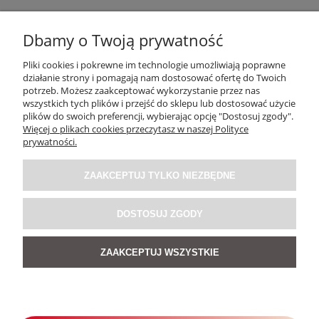
Dbamy o Twoją prywatność
Pliki cookies i pokrewne im technologie umożliwiają poprawne
działanie strony i pomagają nam dostosować ofertę do Twoich
potrzeb. Możesz zaakceptować wykorzystanie przez nas
OBSŁUGA KLIENTA
wszystkich tych plików i przejść do sklepu lub dostosować użycie
plików do swoich preferencji, wybierając opcję "Dostosuj zgody".
Więcej o plikach cookies przeczytasz w naszej Polityce
O NAS / INFORMACJE
prywatności.
ZAAKCEPTUJ TYLKO NIEZBĘDNE
MOJE KONTO
DOSTOSUJ ZGODY
SOCIAL MEDIA
ZAAKCEPTUJ WSZYSTKIE
POKAŻ PEŁNĄ WERSJĘ STRONY