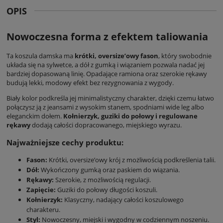
OPIS
Nowoczesna forma z efektem taliowania
Ta
koszula damska
ma
krótki, oversize’owy fason
, który swobodnie
układa się na sylwetce, a dół z gumką i wiązaniem pozwala nadać jej
bardziej dopasowaną linię. Opadające ramiona oraz szerokie rękawy
budują lekki, modowy efekt bez rezygnowania z wygody.
Biały kolor podkreśla jej minimalistyczny charakter, dzięki czemu łatwo
połączysz ją z jeansami z wysokim stanem, spodniami wide leg albo
eleganckim dołem.
Kołnierzyk, guziki do połowy i regulowane
rękawy
dodają całości dopracowanego, miejskiego wyrazu.
Najważniejsze cechy produktu:
Fason:
Krótki, oversize’owy krój z możliwością podkreślenia talii.
Dół:
Wykończony gumką oraz paskiem do wiązania.
Rękawy:
Szerokie, z możliwością regulacji.
Zapięcie:
Guziki do połowy długości koszuli.
Kołnierzyk:
Klasyczny, nadający całości koszulowego
charakteru.
Styl:
Nowoczesny, miejski i wygodny w codziennym noszeniu.