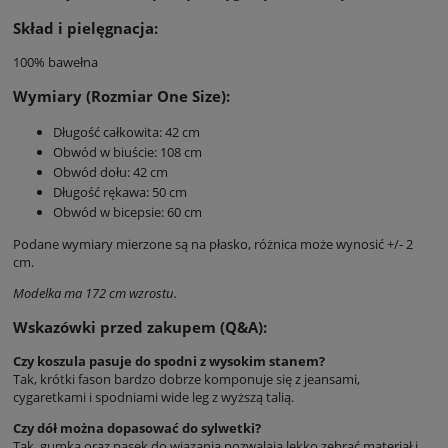
Skład i pielęgnacja:
100% bawełna
Wymiary (Rozmiar One Size):
Długość całkowita: 42 cm
Obwód w biuście: 108 cm
Obwód dołu: 42 cm
Długość rękawa: 50 cm
Obwód w bicepsie: 60 cm
Podane wymiary mierzone są na płasko, różnica może wynosić +/- 2
cm.
Modelka ma 172 cm wzrostu.
Wskazówki przed zakupem (Q&A):
Czy koszula pasuje do spodni z wysokim stanem?
Tak, krótki fason bardzo dobrze komponuje się z jeansami,
cygaretkami i spodniami wide leg z wyższą talią.
Czy dół można dopasować do sylwetki?
Tak, gumka oraz pasek do wiązania pozwalają lekko zebrać materiał i