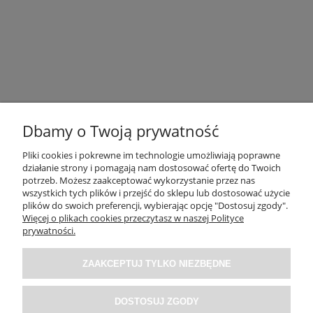
Dbamy o Twoją prywatność
Pliki cookies i pokrewne im technologie umożliwiają poprawne
działanie strony i pomagają nam dostosować ofertę do Twoich
potrzeb. Możesz zaakceptować wykorzystanie przez nas
OBSŁUGA KLIENTA
wszystkich tych plików i przejść do sklepu lub dostosować użycie
plików do swoich preferencji, wybierając opcję "Dostosuj zgody".
Więcej o plikach cookies przeczytasz w naszej Polityce
O NAS / INFORMACJE
prywatności.
ZAAKCEPTUJ TYLKO NIEZBĘDNE
MOJE KONTO
DOSTOSUJ ZGODY