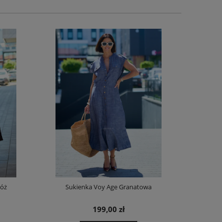
Róż
Sukienka Voy Age Granatowa
Spódnica z D
199,00 zł