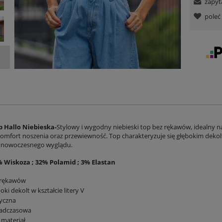
zapyt
pole
p Hallo Niebieska-
Stylowy i wygodny niebieski top bez rękawów, idealny na
omfort noszenia oraz przewiewność. Top charakteryzuje się głębokim dekolte
 nowoczesnego wyglądu.
% Wiskoza ; 32% Polamid ; 3% Elastan
 rękawów
oki dekolt w kształcie litery V
yczna
adczasowa
 materiał