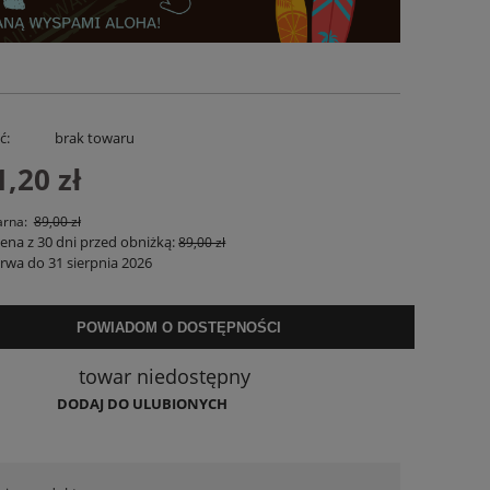
ć:
brak towaru
1,20 zł
arna:
89,00 zł
cena z 30 dni przed obniżką:
89,00 zł
rwa do 31 sierpnia 2026
iana
Koszula Lniana Flor Alis Khaki
Spodenki Lnian
159,00 zł
169,
POWIADOM O DOSTĘPNOŚCI
POWIADOM O DOSTĘPNOŚCI
DO KO
towar niedostępny
DODAJ DO ULUBIONYCH