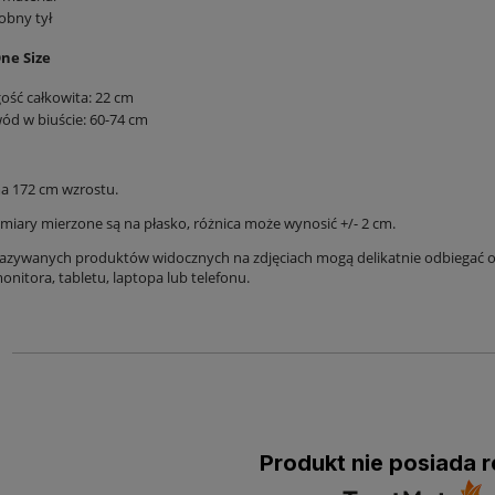
obny tył
ne Size
ość całkowita: 22 cm
ód w biuście: 60-74 cm
a 172 cm wzrostu.
iary mierzone są na płasko, różnica może wynosić +/- 2 cm.
azywanych produktów widocznych na zdjęciach mogą delikatnie odbiegać od
nitora, tabletu, laptopa lub telefonu.
Produkt nie posiada r