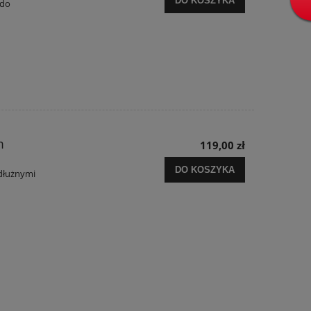
DO KOSZYKA
 do
m
119,00 zł
DO KOSZYKA
odłużnymi