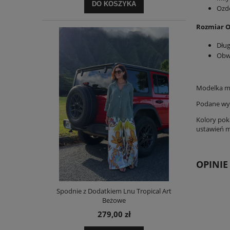
DO KOSZYKA
Ozd
Rozmiar O
Dług
Obw
Modelka m
Podane wym
Kolory pok
ustawień mo
OPINIE
Spodnie z Dodatkiem Lnu Tropical Art
Beżowe
279,00 zł