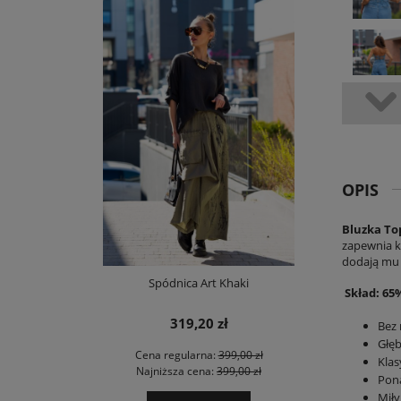
OPIS
Bluzka To
zapewnia k
dodają mu
Spódnica Art Khaki
Skład: 65
319,20 zł
Bez
Głęb
Cena regularna:
399,00 zł
Klas
Najniższa cena:
399,00 zł
Pon
Miły