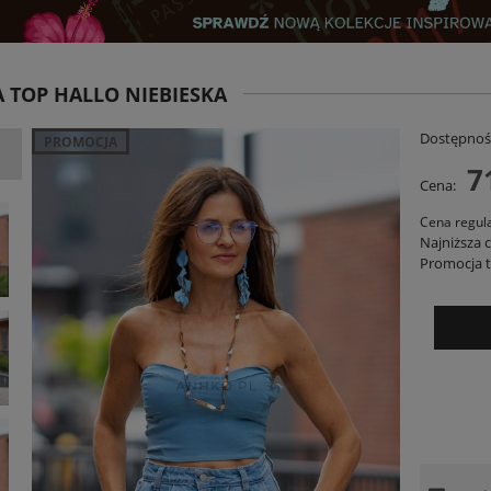
 TOP HALLO NIEBIESKA
Dostępnoś
PROMOCJA
7
Cena:
Cena regul
Najniższa 
Promocja t
Judi Stripe Różowo-Czerwona
Kurtka Pikowana Embro z Haftem Bawełn
– Czarno-Beżowa PRE ORDER
129,00 zł
349,00 zł
ADOM O DOSTĘPNOŚCI
DO KOSZYKA