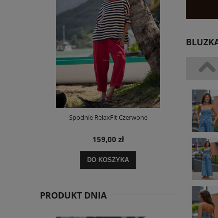
BLUZKA
i Paskami
Spodnie RelaxFit Czerwone
Sukienka 
159,00 zł
DO KOSZYKA
POWI
PRODUKT DNIA