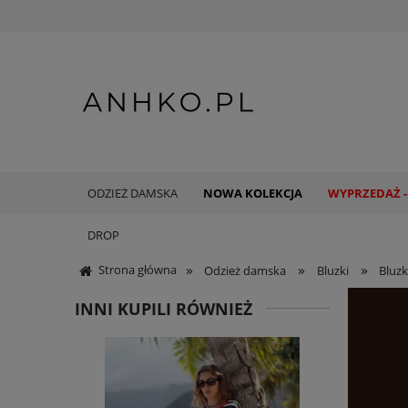
ODZIEŻ DAMSKA
NOWA KOLEKCJA
WYPRZEDAŻ -
DROP
»
»
»
Strona główna
Odzież damska
Bluzki
Bluzk
INNI KUPILI RÓWNIEŻ