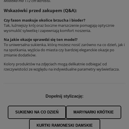
Modelka ma 172 cm wzrostu.
Wskazówki przed zakupem (Q&A):
Czy fason maskuje okolice brzucha i bioder?
Tak, luźniejszy krój oraz boczne marszczenie pomagają optycznie
wysmuklić sylwetkę i zapewniają komfort noszenia.
Na jakie okazje sprawdzi się ten model?
To uniwersalna sukienka, którą możesz nosić zarówno na co dzień, jak i
na spotkania, wyjścia do miasta czy bardziej eleganckie okazje po
zmianie dodatków.
Kolory produktów na zdjęciach mogą delikatnie odbiegać od
rzeczywistości ze względu na indywidualne parametry wyświetlacza.
Dopełnij stylizację:
SUKIENKI NA CO DZIEŃ
MARYNARKI KRÓTKIE
KURTKI RAMONESKI DAMSKIE