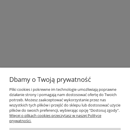
Dbamy o Twoją prywatność
Pliki cookies i pokrewne im technologie umożliwiają poprawne
działanie strony i pomagają nam dostosować ofertę do Twoich
potrzeb. Możesz zaakceptować wykorzystanie przez nas
OBSŁUGA KLIENTA
wszystkich tych plików i przejść do sklepu lub dostosować użycie
plików do swoich preferencji, wybierając opcję "Dostosuj zgody".
Więcej o plikach cookies przeczytasz w naszej Polityce
O NAS / INFORMACJE
prywatności.