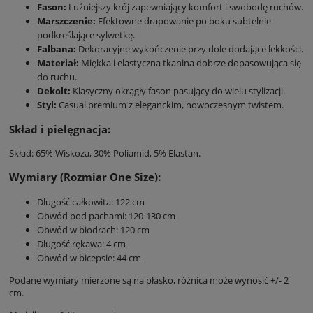
Fason:
Luźniejszy krój zapewniający komfort i swobodę ruchów.
Marszczenie:
Efektowne drapowanie po boku subtelnie
podkreślające sylwetkę.
Falbana:
Dekoracyjne wykończenie przy dole dodające lekkości.
Materiał:
Miękka i elastyczna tkanina dobrze dopasowująca się
do ruchu.
Dekolt:
Klasyczny okrągły fason pasujący do wielu stylizacji.
Styl:
Casual premium z eleganckim, nowoczesnym twistem.
Skład i pielęgnacja:
Skład: 65% Wiskoza, 30% Poliamid, 5% Elastan.
Wymiary (Rozmiar One Size):
Długość całkowita: 122 cm
Obwód pod pachami: 120-130 cm
Obwód w biodrach: 120 cm
Długość rękawa: 4 cm
Obwód w bicepsie: 44 cm
Podane wymiary mierzone są na płasko, różnica może wynosić +/- 2
cm.