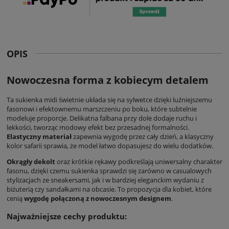
OPIS
Nowoczesna forma z kobiecym detalem
Ta sukienka midi świetnie układa się na sylwetce dzięki luźniejszemu
fasonowi i efektownemu marszczeniu po boku, które subtelnie
modeluje proporcje. Delikatna falbana przy dole dodaje ruchu i
lekkości, tworząc modowy efekt bez przesadnej formalności.
Elastyczny materiał
zapewnia wygodę przez cały dzień, a klasyczny
kolor safarii sprawia, że model łatwo dopasujesz do wielu dodatków.
Okrągły dekolt
oraz krótkie rękawy podkreślają uniwersalny charakter
fasonu, dzięki czemu sukienka sprawdzi się zarówno w casualowych
stylizacjach ze sneakersami, jak i w bardziej eleganckim wydaniu z
biżuterią czy sandałkami na obcasie. To propozycja dla kobiet, które
cenią
wygodę połączoną z nowoczesnym designem
.
Najważniejsze cechy produktu: