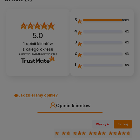
5
100%
4
0%
5.0
3
0%
1
opinii klientów
z całego okresu
2
0%
zebranych i zweryfikowanych przez
1
0%
Jak zbieramy opinie?
Opinie klientów
Wyczyść
Szukaj