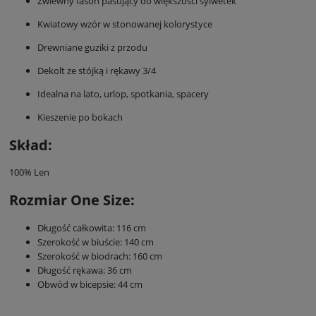
Zwiewny fason pasujący do większości sylwetek
Kwiatowy wzór w stonowanej kolorystyce
Drewniane guziki z przodu
Dekolt ze stójką i rękawy 3/4
Idealna na lato, urlop, spotkania, spacery
Kieszenie po bokach
Skład:
100% Len
Rozmiar One Size:
Długość całkowita: 116 cm
Szerokość w biuście: 140 cm
Szerokość w biodrach: 160 cm
Długość rękawa: 36 cm
Obwód w bicepsie: 44 cm