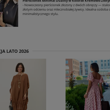
Pierścionek Minimal Duality w Kolorze Kremowo-Złot
- Nowoczesny pierścionek złożony z dwóch obręczy — stalo
złotym odcieniu oraz mlecznobiałej żywicy. Idealna ozdoba 
minimalistycznego stylu.
JA LATO 2026