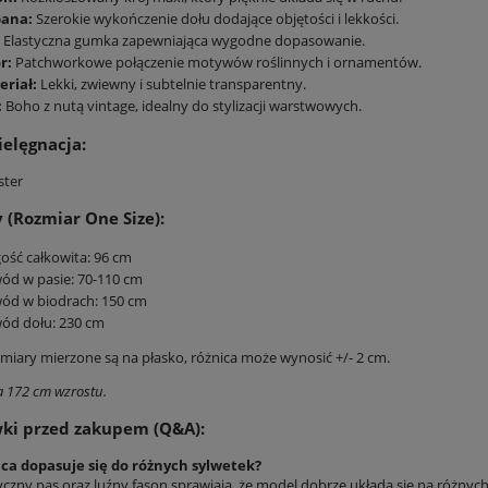
bana:
Szerokie wykończenie dołu dodające objętości i lekkości.
Elastyczna gumka zapewniająca wygodne dopasowanie.
r:
Patchworkowe połączenie motywów roślinnych i ornamentów.
eriał:
Lekki, zwiewny i subtelnie transparentny.
:
Boho z nutą vintage, idealny do stylizacji warstwowych.
ielęgnacja:
ster
(Rozmiar One Size):
ość całkowita: 96 cm
ód w pasie: 70-110 cm
ód w biodrach: 150 cm
ód dołu: 230 cm
iary mierzone są na płasko, różnica może wynosić +/- 2 cm.
 172 cm wzrostu.
ki przed zakupem (Q&A):
ica dopasuje się do różnych sylwetek?
yczny pas oraz luźny fason sprawiają, że model dobrze układa się na różnyc