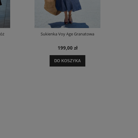
Róż
Sukienka Voy Age Granatowa
Spódnica z D
199,00 zł
DO KOSZYKA