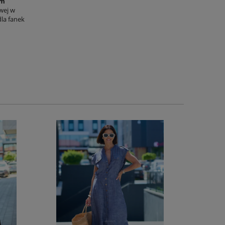
ym
wej w
dla fanek