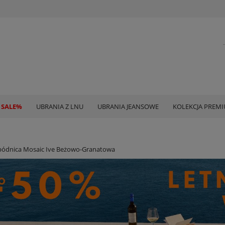
 SALE%
UBRANIA Z LNU
UBRANIA JEANSOWE
KOLEKCJA PREM
pódnica Mosaic Ive Beżowo-Granatowa