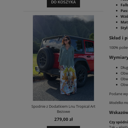
DO KOSZYKA
Fal
Pas:
Wzó
Mat
Styl
Skład i p
100% polie
Wymiary 
Dług
Obw
Obw
Obw
Podane wym
Modelka ma
Spodnie z Dodatkiem Lnu Tropical Art
Beżowe
Wskazów
279,00 zł
Czy spódn
Tak – elast