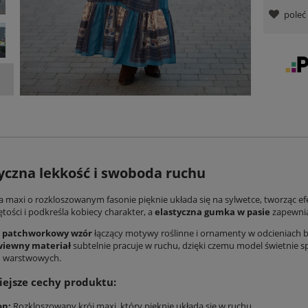
pole
yczna lekkość i swoboda ruchu
a maxi
o rozkloszowanym fasonie pięknie układa się na sylwetce, tworząc e
tości i podkreśla kobiecy charakter, a
elastyczna gumka w pasie
zapewnia
y
patchworkowy wzór
łączący motywy roślinne i ornamenty w odcieniach be
iewny materiał
subtelnie pracuje w ruchu, dzięki czemu model świetnie sp
ch warstwowych.
ejsze cechy produktu:
on:
Rozkloszowany krój maxi, który pięknie układa się w ruchu.