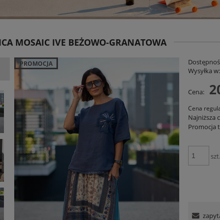
ICA MOSAIC IVE BEŻOWO-GRANATOWA
Dostępnoś
PROMOCJA
Wysyłka w
2
Cena:
Cena regul
Najniższa 
niana Charllote Bloom Taupe
Spodnie RelaxFit Czerwone
Promocja t
199,00 zł
159,00 zł
szt
DO KOSZYKA
DO KOSZYKA
zapyt