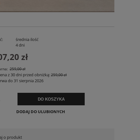
ć:
średnia ilość
:
4 dni
07,20 zł
arna:
259,00 zł
cena z 30 dni przed obniżką:
259,00 zł
Spodenki Lniane Zenora Białe
Lniana Bluzka
rwa do 31 sierpnia 2026
169,00 zł
119,
.
DO KOSZYKA
DO KOSZYKA
DO KO
DODAJ DO ULUBIONYCH
aj o produkt