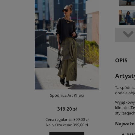
OPIS
Artyst
Ta
spódnic
dodaje obję
Spódnica Art Khaki
Wyjątkow
klimatu.
Zw
319,20 zł
stylizacja
Cena regularna:
399,00 zł
Najważni
Najniższa cena:
399,00 zł
Fas