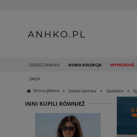
ODZIEŻ DAMSKA
NOWA KOLEKCJA
WYPRZEDAŻ -
DROP
»
»
»
Strona główna
Odzież damska
Spódnice
S
INNI KUPILI RÓWNIEŻ