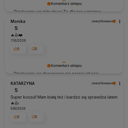
Komentarz sklepu
Dziękujemy za miłe słowa To dla nas ogromna
nagroda Pozdrowienia Anhko.pl
Monika
zweryfikowano
5
🔥👍️❤️
7/6/2026
0
0
Komentarz sklepu
Dziękujemy za docenienie nie naszej jakości
obsługi. To dla nas bardzo ważne! Pozdrawiam
KATARZYNA
zweryfikowano
Anhko.pl
5
Super koszul! Mam białą też i bardzo się sprawdza latem
🔥👍️
5/8/2026
0
0