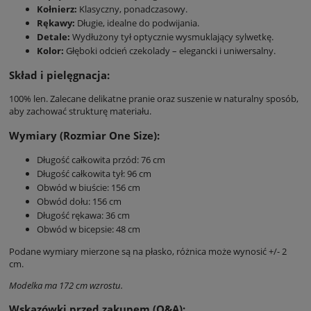
Kołnierz:
Klasyczny, ponadczasowy.
Rękawy:
Długie, idealne do podwijania.
Detale:
Wydłużony tył optycznie wysmuklający sylwetkę.
Kolor:
Głęboki odcień czekolady – elegancki i uniwersalny.
Skład i pielęgnacja:
100% len. Zalecane delikatne pranie oraz suszenie w naturalny sposób,
aby zachować strukturę materiału.
Wymiary (Rozmiar One Size):
Długość całkowita przód: 76 cm
Długość całkowita tył: 96 cm
Obwód w biuście: 156 cm
Obwód dołu: 156 cm
Długość rękawa: 36 cm
Obwód w bicepsie: 48 cm
Podane wymiary mierzone są na płasko, różnica może wynosić +/- 2
cm.
Modelka ma 172 cm wzrostu.
Wskazówki przed zakupem (Q&A):