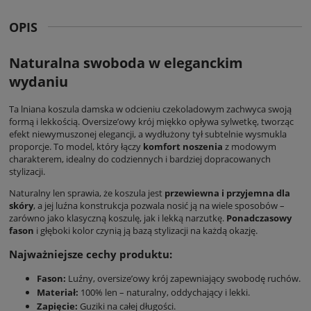
OPIS
Naturalna swoboda w eleganckim
wydaniu
Ta
lniana koszula damska
w odcieniu czekoladowym zachwyca swoją
formą i lekkością. Oversize’owy krój miękko opływa sylwetkę, tworząc
efekt niewymuszonej elegancji, a wydłużony tył subtelnie wysmukla
proporcje. To model, który łączy
komfort noszenia
z modowym
charakterem, idealny do codziennych i bardziej dopracowanych
stylizacji.
Naturalny len sprawia, że koszula jest
przewiewna i przyjemna dla
skóry
, a jej luźna konstrukcja pozwala nosić ją na wiele sposobów –
zarówno jako klasyczną koszulę, jak i lekką narzutkę.
Ponadczasowy
fason
i głęboki kolor czynią ją bazą stylizacji na każdą okazję.
Najważniejsze cechy produktu:
Fason:
Luźny, oversize’owy krój zapewniający swobodę ruchów.
Materiał:
100% len – naturalny, oddychający i lekki.
Zapięcie:
Guziki na całej długości.