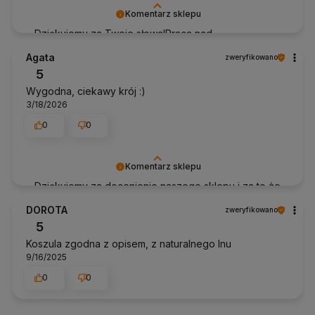
Komentarz sklepu
Dziękujemy za Twoje słowa!Praca nad
zapewnieniem dobrej obsługi klienta jest dla nas
Agata
zweryfikowano
priorytetem, więc tym bardziej cieszymy się, że
5
spełniliśmy Twoje oczekiwania.
Wygodna, ciekawy krój :)
3/18/2026
0
0
Komentarz sklepu
Dziękujemy za docenienie naszego sklepu i za to że
jesteś z nami. Pozdrawiamy Anhko.pl
DOROTA
zweryfikowano
5
Koszula zgodna z opisem, z naturalnego lnu
9/16/2025
0
0