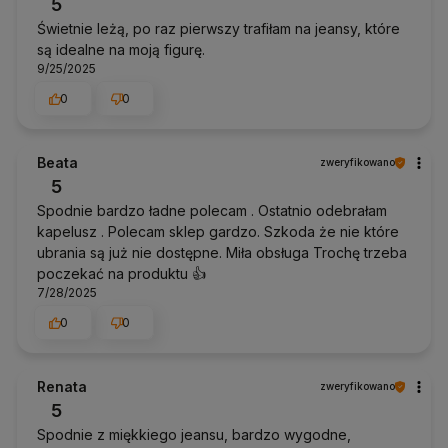
5
Świetnie leżą, po raz pierwszy trafiłam na jeansy, które
są idealne na moją figurę.
9/25/2025
0
0
Beata
zweryfikowano
5
Spodnie bardzo ładne polecam . Ostatnio odebrałam
kapelusz . Polecam sklep gardzo. Szkoda że nie które
ubrania są już nie dostępne. Miła obsługa Trochę trzeba
poczekać na produktu 👍️
7/28/2025
0
0
Renata
zweryfikowano
5
Spodnie z miękkiego jeansu, bardzo wygodne,