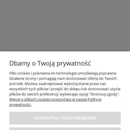
Dbamy o Twoją prywatność
Pliki cookies i pokrewne im technologie umożliwiają poprawne
działanie strony i pomagają nam dostosować ofertę do Twoich
OBSŁUGA KLIENTA
potrzeb. Możesz zaakceptować wykorzystanie przez nas
wszystkich tych plików i przejść do sklepu lub dostosować użycie
plików do swoich preferencji, wybierając opcję "Dostosuj zgody".
O NAS / INFORMACJE
Więcej o plikach cookies przeczytasz w naszej Polityce
prywatności.
MOJE KONTO
ZAAKCEPTUJ TYLKO NIEZBĘDNE