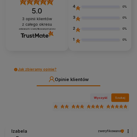
4
0%
5.0
3
0%
3
opinii klientów
z całego okresu
2
0%
zebranych i zweryfikowanych przez
1
0%
Jak zbieramy opinie?
Opinie klientów
Wyczyść
Szukaj
Izabela
zweryfikowano