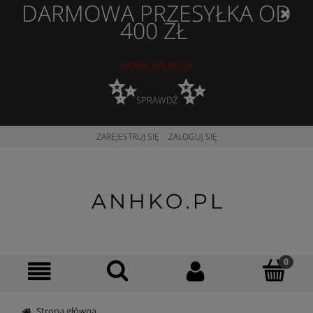
DARMOWA PRZESYŁKA OD
400 ZŁ
NOWA KOLEKCJA
✨
✨
SPRAWDŹ
ZAREJESTRUJ SIĘ
ZALOGUJ SIĘ
Strona główna