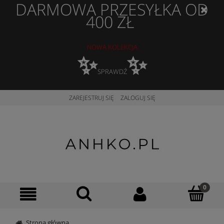
DARMOWA PRZESYŁKA OD
400 ZŁ
NOWA KOLEKCJA
✨
✨
SPRAWDŹ
ZAREJESTRUJ SIĘ
ZALOGUJ SIĘ
Strona główna