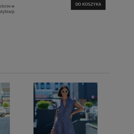
DO KOSZYKA
kolorze w
ylizacji.