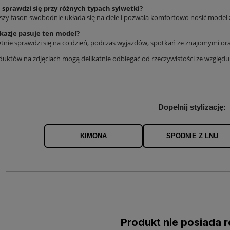
 sprawdzi się przy różnych typach sylwetki?
ejszy fason swobodnie układa się na ciele i pozwala komfortowo nosić mode
okazje pasuje ten model?
etnie sprawdzi się na co dzień, podczas wyjazdów, spotkań ze znajomymi ora
duktów na zdjęciach mogą delikatnie odbiegać od rzeczywistości ze względ
Dopełnij stylizację:
KIMONA
SPODNIE Z LNU
Produkt nie posiada r