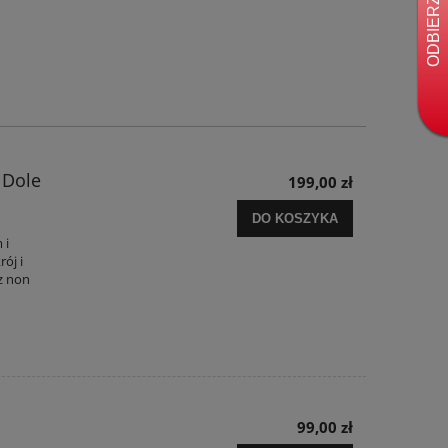
 Dole
199,00 zł
DO KOSZYKA
 i
ój i
z non
99,00 zł