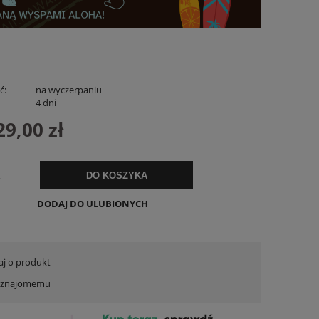
ć:
na wyczerpaniu
:
4 dni
29,00 zł
iana
Spodenki Lniane Zenora Białe
Koszula Lnian
.
DO KOSZYKA
169,00 zł
159,
DODAJ DO ULUBIONYCH
DO KOSZYKA
POWIADOM O 
aj o produkt
ć znajomemu