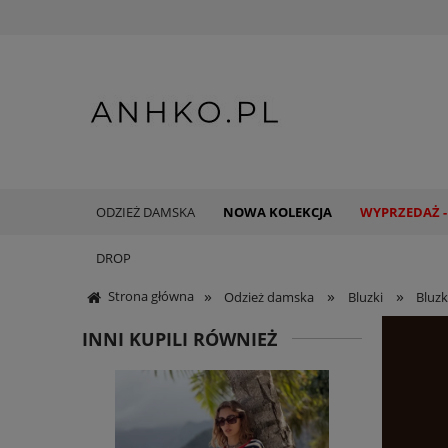
ODZIEŻ DAMSKA
NOWA KOLEKCJA
WYPRZEDAŻ -
DROP
»
»
»
Strona główna
Odzież damska
Bluzki
Bluzk
INNI KUPILI RÓWNIEŻ