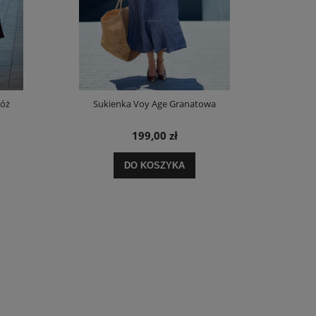
Róż
Sukienka Voy Age Granatowa
Spódnica z D
199,00 zł
DO KOSZYKA