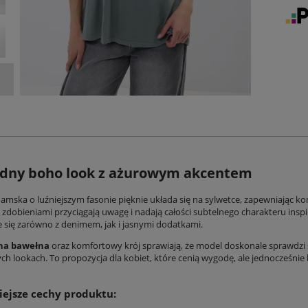
dny boho look z ażurowym akcentem
damska o luźniejszym fasonie pięknie układa się na sylwetce, zapewniając ko
zdobieniami przyciągają uwagę i nadają całości subtelnego charakteru insp
się zarówno z denimem, jak i jasnymi dodatkami.
na bawełna
oraz komfortowy krój sprawiają, że model doskonale sprawdzi 
h lookach. To propozycja dla kobiet, które cenią wygodę, ale jednocześni
ejsze cechy produktu: