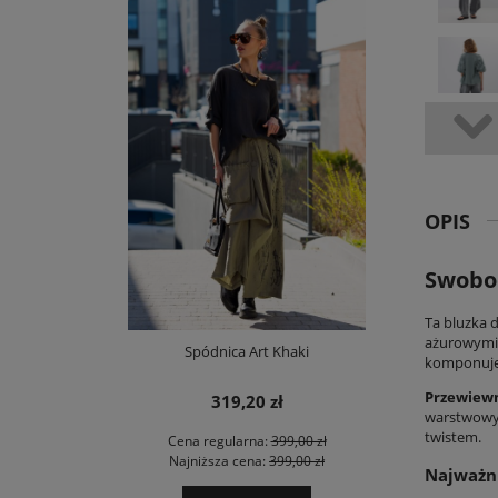
OPIS
Swobo
Ta bluzka 
ażurowymi 
Spódnica Art Khaki
komponuje 
Przewiew
319,20 zł
warstwowyc
twistem.
Cena regularna:
399,00 zł
Najniższa cena:
399,00 zł
Najważni