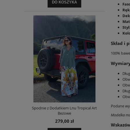
DO KOSZYKA
Fas
Ręk
Dek
Mat
Styl
Kolo
Skład i p
100% bawe
Wymiary 
Dług
Obwó
Obw
Dług
Obwó
Podane wym
Spodnie z Dodatkiem Lnu Tropical Art
Beżowe
Modelka ma
279,00 zł
Wskazów