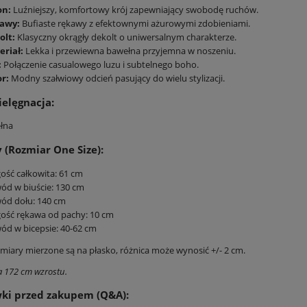
on:
Luźniejszy, komfortowy krój zapewniający swobodę ruchów.
awy:
Bufiaste rękawy z efektownymi ażurowymi zdobieniami.
olt:
Klasyczny okrągły dekolt o uniwersalnym charakterze.
eriał:
Lekka i przewiewna bawełna przyjemna w noszeniu.
:
Połączenie casualowego luzu i subtelnego boho.
r:
Modny szałwiowy odcień pasujący do wielu stylizacji.
ielęgnacja:
łna
(Rozmiar One Size):
ość całkowita: 61 cm
d w biuście: 130 cm
ód dołu: 140 cm
ość rękawa od pachy: 10 cm
d w bicepsie: 40-62 cm
iary mierzone są na płasko, różnica może wynosić +/- 2 cm.
 172 cm wzrostu.
ki przed zakupem (Q&A):