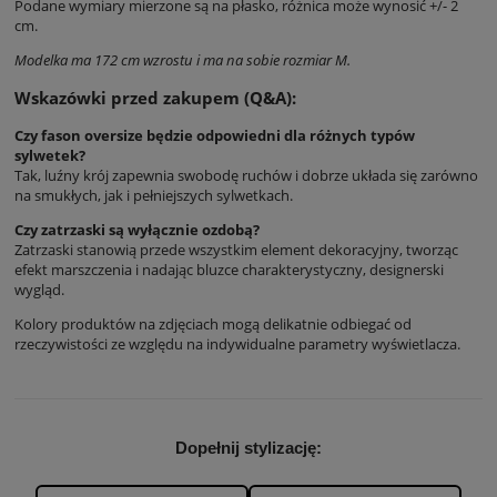
Podane wymiary mierzone są na płasko, różnica może wynosić +/- 2
cm.
Modelka ma 172 cm wzrostu i ma na sobie rozmiar M.
Wskazówki przed zakupem (Q&A):
Czy fason oversize będzie odpowiedni dla różnych typów
sylwetek?
Tak, luźny krój zapewnia swobodę ruchów i dobrze układa się zarówno
na smukłych, jak i pełniejszych sylwetkach.
Czy zatrzaski są wyłącznie ozdobą?
Zatrzaski stanowią przede wszystkim element dekoracyjny, tworząc
efekt marszczenia i nadając bluzce charakterystyczny, designerski
wygląd.
Kolory produktów na zdjęciach mogą delikatnie odbiegać od
rzeczywistości ze względu na indywidualne parametry wyświetlacza.
Dopełnij stylizację: