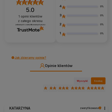
4
0%
5.0
3
0%
1
opinii klientów
z całego okresu
2
0%
zebranych i zweryfikowanych przez
1
0%
Jak zbieramy opinie?
Opinie klientów
Wyczyść
Szukaj
KATARZYNA
zweryfikowano