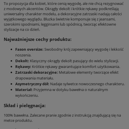
To propozycja dla kobiet, które cenią wygodę, ale nie chcą rezygnować
z modowych akcentów. Okrągły dekolt i krótkie rękawy podkreślają
uniwersalny charakter modelu, a dekoracyjne zatrzaski nadają całości
wyjątkowego wyglądu. Bluzka świetnie komponuje się z jeansami,
szerokimi spodniami, legginsami lub spódnicą, tworząc efektowne
stylizacje na co dzień.
Najważniejsze cechy produktu:
Fason oversize:
Swobodny krój zapewniający wygodę i lekkość
noszenia.
Dekolt:
Klasyczny okrągły dekolt pasujący do wielu stylizacji.
Rękawy:
Krótkie rękawy gwarantujące komfort użytkowania.
Zatrzaski dekoracyjne:
Metalowe elementy tworzące efekt
drapowania materiału.
Asymetryczny dół:
Nadaje sylwetce nowoczesnego charakteru.
Materiał:
Przyjemna w dotyku bawełna o naturalnym
wykończeniu.
Skład i pielęgnacja:
100% bawełna. Zalecane pranie zgodnie z instrukcją znajdującą się na
metce produktu.