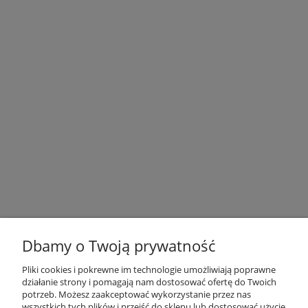
Dbamy o Twoją prywatność
Pliki cookies i pokrewne im technologie umożliwiają poprawne
działanie strony i pomagają nam dostosować ofertę do Twoich
potrzeb. Możesz zaakceptować wykorzystanie przez nas
OBSŁUGA KLIENTA
wszystkich tych plików i przejść do sklepu lub dostosować użycie