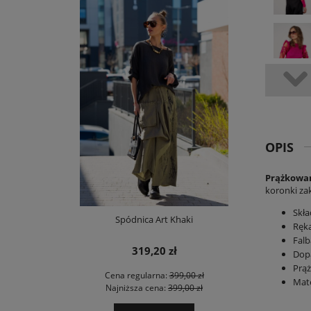
OPIS
Prążkowan
koronki za
Skła
Spódnica Art Khaki
Ręka
Fal
319,20 zł
Dopa
Prą
Cena regularna:
399,00 zł
Mate
Najniższa cena:
399,00 zł