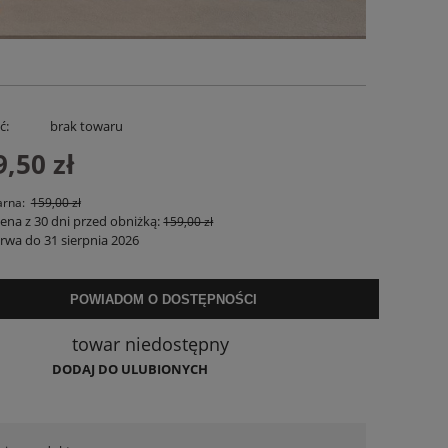
ć:
brak towaru
9,50 zł
arna:
159,00 zł
cena z 30 dni przed obniżką:
159,00 zł
rwa do 31 sierpnia 2026
a
Sukienka Lniana Charllote Bloom Taupe
Spodenki Lnian
199,00 zł
169,
POWIADOM O DOSTĘPNOŚCI
DO KOSZYKA
DO KO
towar niedostępny
DODAJ DO ULUBIONYCH