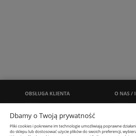
OBSŁUGA KLIENTA
O NAS /
FAQ
O nas
Dbamy o Twoją prywatność
Reklamacje i zwroty
Blog
Pliki cookies i pokrewne im technologie umożliwiają poprawne działa
Dostawy i Płatności
Leksykon
do sklepu lub dostosować użycie plików do swoich preferencji, wybiera