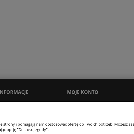
 INFORMACJE
MOJE KONTO
Moje zamówienia
Ustawienia konta
nie strony i pomagają nam dostosować ofertę do Twoich potrzeb. Możesz zaa
Newsletter
jąc opcję "Dostosuj zgody".