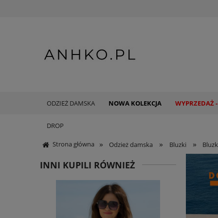
ODZIEŻ DAMSKA
NOWA KOLEKCJA
WYPRZEDAŻ -
DROP
»
»
»
Strona główna
Odzież damska
Bluzki
Bluzk
INNI KUPILI RÓWNIEŻ