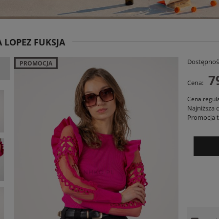
 LOPEZ FUKSJA
Dostępnoś
PROMOCJA
7
Cena:
Cena regul
Najniższa 
Promocja t
nie RelaxFit Czerwone
Sukienka Judi Stripe Różowo-Czerwon
159,00 zł
129,00 zł
DO KOSZYKA
POWIADOM O DOSTĘPNOŚCI