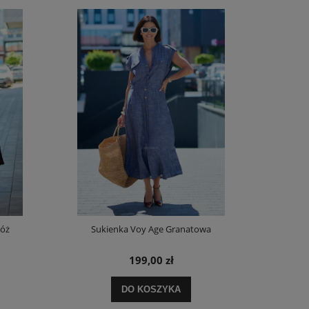
Róż
Sukienka Voy Age Granatowa
Spódnica z D
199,00 zł
DO KOSZYKA