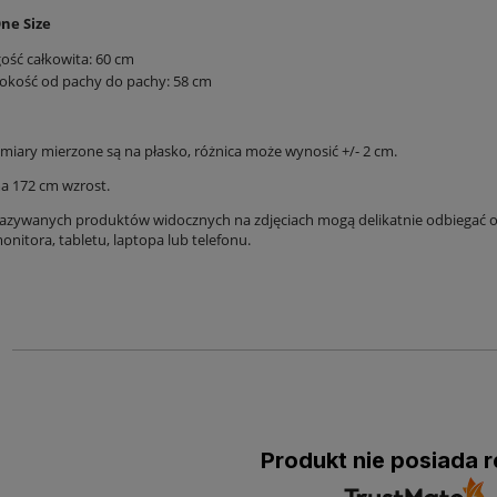
ne Size
ość całkowita: 60 cm
okość od pachy do pachy: 58 cm
iary mierzone są na płasko, różnica może wynosić +/- 2 cm.
 172 cm wzrost.
azywanych produktów widocznych na zdjęciach mogą delikatnie odbiegać od
nitora, tabletu, laptopa lub telefonu.
Produkt nie posiada r