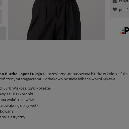
zapyt
pole
a Bluzka Lopez Fuksja
to prześliczna ,dopasowana bluzka w kolorze fuks
kończonymi ściągaczami. Dodatkowo posiada falbanę wokół rękawa.
d: 68 % Wiskoza, 32% Poliester
wy z tiulu i koronki
bana wokół rękawów
sowuje się do sylwetki
żkowana
riał elastyczny