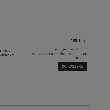
162,54 zł
Cena regularna:
189,00 zł
arnym z
Najniższa cena z 30 dni przed obniżką:
 formalnych
189,00 zł
DO KOSZYKA