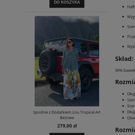
DO KOSZYKA
Haft
Wyg
Szer
Prze
Wyko
Skład:
90% bawełn
Rozmia
Dług
Szer
Szer
Dług
Spodnie z Dodatkiem Lnu Tropical Art
Beżowe
Obw
279,00 zł
Rozmi