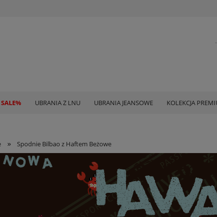
 SALE%
UBRANIA Z LNU
UBRANIA JEANSOWE
KOLEKCJA PREM
»
e
Spodnie Bilbao z Haftem Beżowe