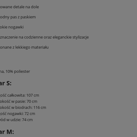
owane detale na dole
odny pas z paskiem
okie nogawki
znaczenie na codzienne oraz eleganckie stylizacje
nane z lekkiego materiału
a, 10% poliester
r S:
ość całkowita: 107 cm
okość w pasie: 70 cm
okość w biodrach: 116 cm
ość nogawki: 72 cm
ód w udzie: 74 cm
ar M: