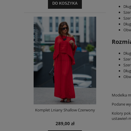
DO KOSZYKA
Dług
Szer
Szer
Dług
Obw
Rozmia
Dług
Szer
Szer
Dług
Obw
Modelka m
Podane wym
Komplet Lniany Shallow Czerwony
Kolory pok
ustawień mo
289,00 zł