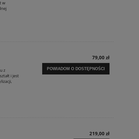
t w
dnej
79,00 zł
POWIADOM O DOSTĘPNOŚCI
u z
tałt i jest
izacji,
219,00 zł