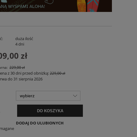
ć:
duża ilość
:
4 dni
09,00 zł
arna:
229,00 zł
cena z 30 dni przed obniżką:
229,00 zł
tka Pikowana Embro z Haftem Bawełniana
Koszula Lniana Verano 
rwa do 31 sierpnia 2026
– Czarno-Beżowa PRE ORDER
349,00 zł
159,00 zł
DO KOSZYKA
POWIADOM O DOSTĘP
.
DO KOSZYKA
DODAJ DO ULUBIONYCH
ymagane