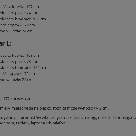
ość całkowita: 107 cm
okość w pasie: 74 cm
okość w biodrach: 120 cm
ość nogawki: 72 cm
ód w udzie: 74 cm
r L:
ość całkowita: 108 cm
okość w pasie: 78 cm
okość w biodrach: 124 cm
ość nogawki: 72 cm
ód w udzie: 74 cm
a 172 cm wzrostu.
iary mierzone są na płasko, różnica może wynosić +/- 2 cm.
azywanych produktów widocznych na zdjęciach mogą delikatnie odbiegać od
nitora, tabletu, laptopa lub telefonu.