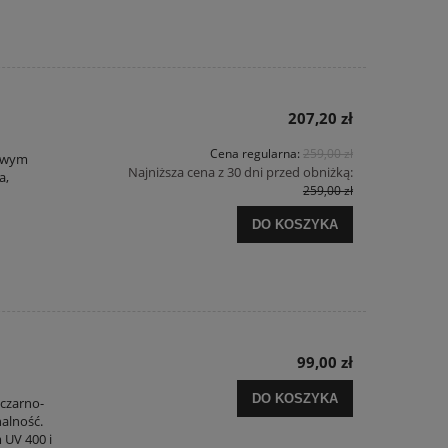
207,20 zł
Cena regularna:
259,00 zł
kowym
Najniższa cena z 30 dni przed obniżką:
a,
259,00 zł
DO KOSZYKA
99,00 zł
DO KOSZYKA
 czarno-
nalność.
 UV 400 i