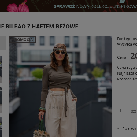
E BILBAO Z HAFTEM BEŻOWE
Dostępnoś
PROMOCJA
Wysyłka w
2
Cena:
Cena regul
Najniższa 
xFit Czerwone
Sukienka Judi Stripe Różowo-Czerwona
Kur
Promocja t
00 zł
129,00 zł
SZYKA
DO KOSZYKA
szt
*
- Pole w