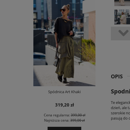
OPIS
Spodni
Spódnica Art Khaki
Te eleganck
319,20 zł
dzień, ale
szerokie no
Cena regularna:
399,00 zł
pasują do 
Najniższa cena:
399,00 zł