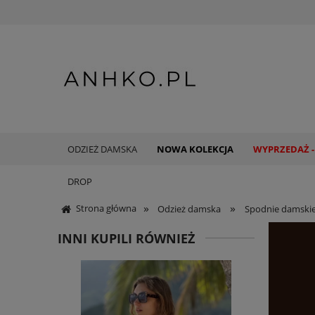
ODZIEŻ DAMSKA
NOWA KOLEKCJA
WYPRZEDAŻ -
DROP
»
»
Strona główna
Odzież damska
Spodnie damski
INNI KUPILI RÓWNIEŻ