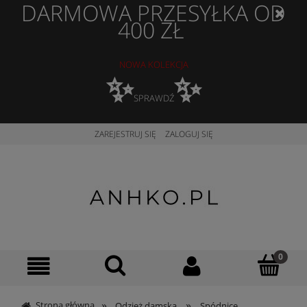
DARMOWA PRZESYŁKA OD
400 ZŁ
NOWA KOLEKCJA
✨
✨
SPRAWDŹ
ZAREJESTRUJ SIĘ
ZALOGUJ SIĘ
»
»
Strona główna
Odzież damska
Spódnice