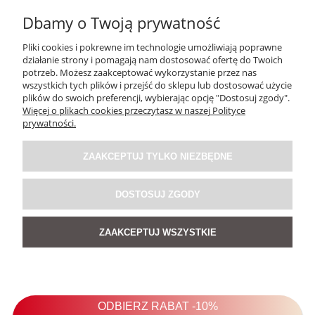
143,10 zł
Dbamy o Twoją prywatność
Cena regularna:
159,00 zł
Pliki cookies i pokrewne im technologie umożliwiają poprawne
Najniższa cena:
127,20 zł
działanie strony i pomagają nam dostosować ofertę do Twoich
potrzeb. Możesz zaakceptować wykorzystanie przez nas
wszystkich tych plików i przejść do sklepu lub dostosować użycie
DO KOSZYKA
plików do swoich preferencji, wybierając opcję "Dostosuj zgody".
Więcej o plikach cookies przeczytasz w naszej Polityce
prywatności.
PROMOCJA
ZAAKCEPTUJ TYLKO NIEZBĘDNE
DOSTOSUJ ZGODY
ZAAKCEPTUJ WSZYSTKIE