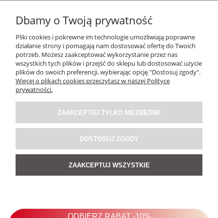
Dbamy o Twoją prywatność
Pliki cookies i pokrewne im technologie umożliwiają poprawne
działanie strony i pomagają nam dostosować ofertę do Twoich
potrzeb. Możesz zaakceptować wykorzystanie przez nas
OBSŁUGA KLIENTA
wszystkich tych plików i przejść do sklepu lub dostosować użycie
plików do swoich preferencji, wybierając opcję "Dostosuj zgody".
Więcej o plikach cookies przeczytasz w naszej Polityce
O NAS / INFORMACJE
prywatności.
ZAAKCEPTUJ TYLKO NIEZBĘDNE
MOJE KONTO
DOSTOSUJ ZGODY
SOCIAL MEDIA
ZAAKCEPTUJ WSZYSTKIE
POKAŻ PEŁNĄ WERSJĘ STRONY
Sklep internetowy Shoper Premium