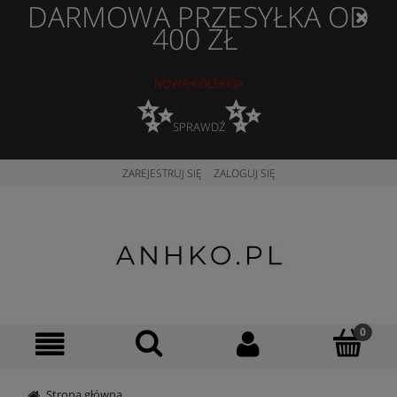
DARMOWA PRZESYŁKA OD
400 ZŁ
NOWA KOLEKCJA
✨
✨
SPRAWDŹ
ZAREJESTRUJ SIĘ
ZALOGUJ SIĘ
Strona główna