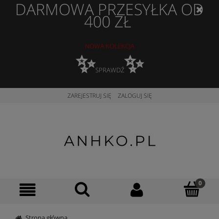
DARMOWA PRZESYŁKA OD
400 ZŁ
NOWA KOLEKCJA
✨
✨
SPRAWDŹ
ZAREJESTRUJ SIĘ
ZALOGUJ SIĘ
Strona główna