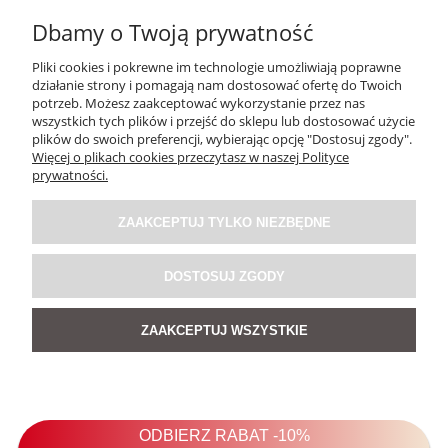
Dbamy o Twoją prywatność
Pliki cookies i pokrewne im technologie umożliwiają poprawne
działanie strony i pomagają nam dostosować ofertę do Twoich
potrzeb. Możesz zaakceptować wykorzystanie przez nas
wszystkich tych plików i przejść do sklepu lub dostosować użycie
plików do swoich preferencji, wybierając opcję "Dostosuj zgody".
Więcej o plikach cookies przeczytasz w naszej Polityce
prywatności.
Bluzka Noir Button Ease Biała
ZAAKCEPTUJ TYLKO NIEZBĘDNE
139,00 zł
DOSTOSUJ ZGODY
ZAAKCEPTUJ WSZYSTKIE
DO KOSZYKA